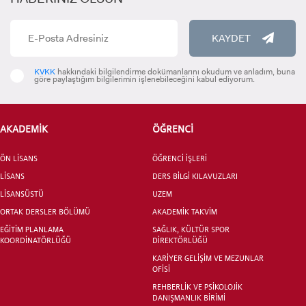
KAYDET
KVKK
hakkındaki bilgilendirme dokümanlarını okudum ve anladım, buna
ÖNLİSANS ve
göre paylaştığım bilgilerimin işlenebileceğini kabul ediyorum.
LİSANS ADAY ÖĞRENCİ
AKADEMİK
ÖĞRENCİ
ÖN LİSANS
ÖĞRENCİ İŞLERİ
LİSANS
DERS BİLGİ KILAVUZLARI
YATAY GEÇİŞ
LİSANSÜSTÜ
UZEM
ORTAK DERSLER BÖLÜMÜ
AKADEMİK TAKVİM
EĞİTİM PLANLAMA
SAĞLIK, KÜLTÜR SPOR
KOORDİNATÖRLÜĞÜ
DİREKTÖRLÜĞÜ
KARİYER GELİŞİM VE MEZUNLAR
OFİSİ
REHBERLİK VE PSİKOLOJİK
DANIŞMANLIK BİRİMİ