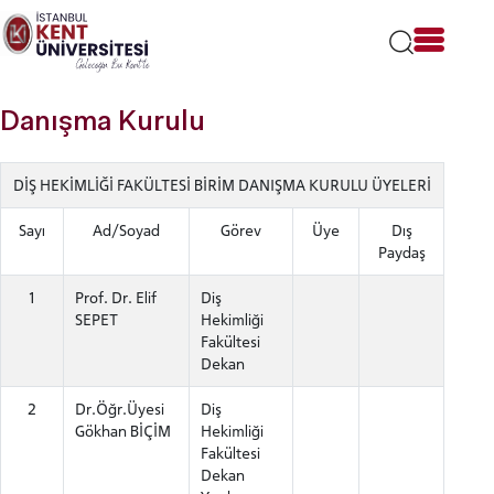
Lütfen
dikkat:
Bu
web
sitesi
Danışma Kurulu
bir
erişilebilirlik
sistemi
DİŞ HEKİMLİĞİ FAKÜLTESİ BİRİM DANIŞMA KURULU ÜYELERİ
içerir.
Sayı
Ad/Soyad
Görev
Üye
Dış
Paydaş
1
Prof. Dr. Elif
Diş
SEPET
Hekimliği
Fakültesi
Dekan
2
Dr.Öğr.Üyesi
Diş
Gökhan BİÇİM
Hekimliği
Fakültesi
Dekan