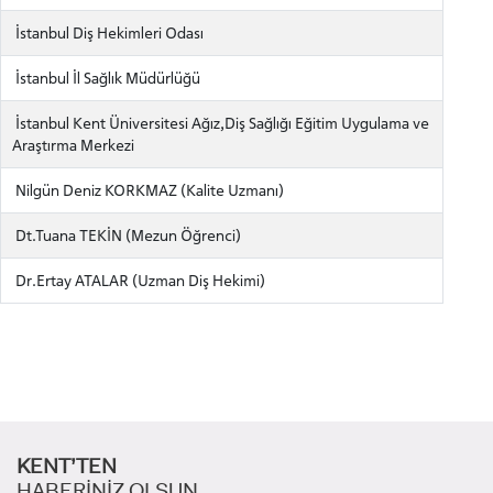
İstanbul Diş Hekimleri Odası
İstanbul İl Sağlık Müdürlüğü
İstanbul Kent Üniversitesi Ağız,Diş Sağlığı Eğitim Uygulama ve
Araştırma Merkezi
ADAY ÖĞRENCİ
Nilgün Deniz KORKMAZ (Kalite Uzmanı)
Dt.Tuana TEKİN (Mezun Öğrenci)
Dr.Ertay ATALAR (Uzman Diş Hekimi)
INTERNATIONAL
STUDENT
LİSANSÜSTÜ EĞİTİM ENSTİTÜSÜ
KENT’TEN
ADAYLARI
HABERİNİZ OLSUN