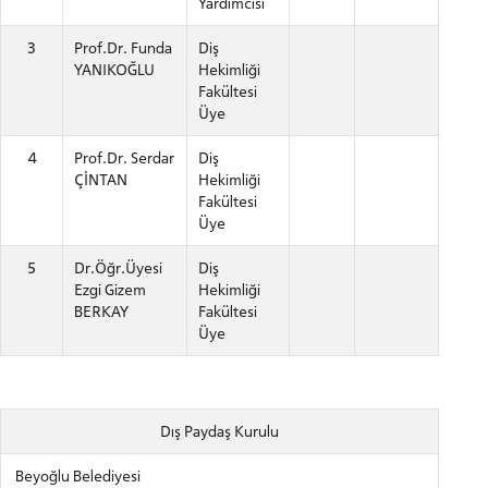
Yardımcısı
3
Prof.Dr. Funda
Diş
YANIKOĞLU
Hekimliği
Fakültesi
Üye
4
Prof.Dr. Serdar
Diş
ÇİNTAN
Hekimliği
Fakültesi
Üye
5
Dr.Öğr.Üyesi
Diş
Ezgi Gizem
Hekimliği
BERKAY
Fakültesi
Üye
Dış Paydaş Kurulu
Beyoğlu Belediyesi