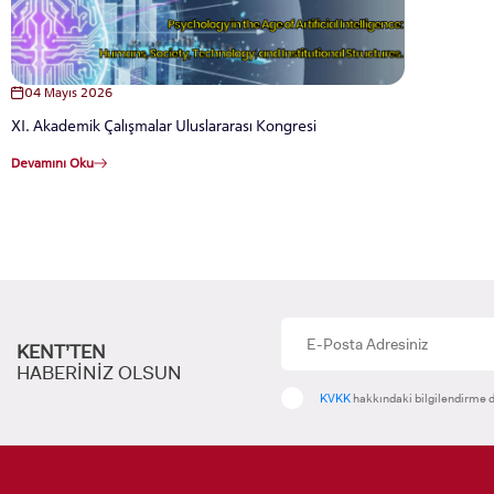
için
Control-
F10'a
basın.
04 Mayıs 2026
XI. Akademik Çalışmalar Uluslararası Kongresi
Devamını Oku
INTE
STUD
KENT’TEN
HABERİNİZ OLSUN
KVKK
hakkındaki bilgilendirme d
YATAY