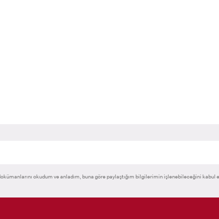
ADAY ÖĞRENCİ
RNATIONAL
LİSANSÜSTÜ EĞİTİM
ÖNLİSANS ve
ENT
ENSTİTÜSÜ
LİSANS ADAY ÖĞ
ADAYLARI
okümanlarını okudum ve anladım, buna göre paylaştığım bilgilerimin işlenebileceğini kabul 
 GEÇİŞ