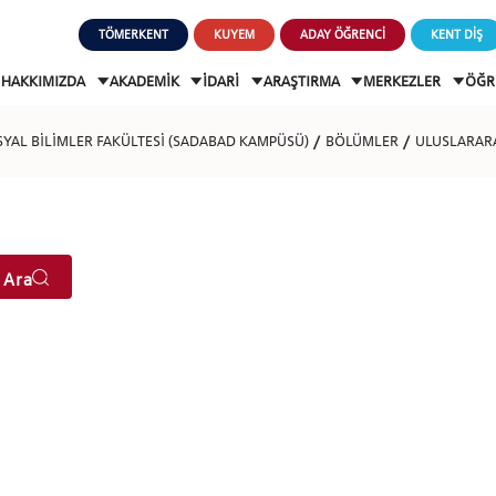
TÖMERKENT
KUYEM
ADAY ÖĞRENCİ
KENT DİŞ
HAKKIMIZDA
AKADEMİK
İDARİ
ARAŞTIRMA
MERKEZLER
ÖĞR
OSYAL BİLİMLER FAKÜLTESİ (SADABAD KAMPÜSÜ)
BÖLÜMLER
ULUSLARARAS
 Ara