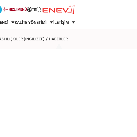
HIZLI MENÜ
TR
ENCİ
KALİTE YÖNETİMİ
İLETİŞİM
I İLİŞKİLER (İNGİLİZCE)
HABERLER