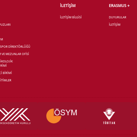
İLETİŞİM
ERASMUS +
İLETİŞİM BİLGİSİ
DUYURULAR
AVUZLARI
İLETİŞİM
İM
R SPOR DİREKTÖRLÜĞÜ
M VE MEZUNLAR OFİSİ
SİKOLOJİK
İRİMİ
İ BİRİMİ
İTİMLER