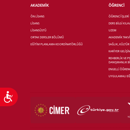
AKADEMİK
ÖĞRENCİ
ÖN LİSANS
ÖĞRENCİ İŞLERİ
LİSANS
DERS BİLGİ KIL
LİSANSÜSTÜ
UZEM
ORTAK DERSLER BÖLÜMÜ
AKADEMİK TAKV
EĞİTİM PLANLAMA KOORDİNATÖRLÜĞÜ
SAĞLIK, KÜLTÜ
KARİYER GELİŞİ
REHBERLİK VE P
DANIŞMANLIK B
ENGELLİ ÖĞRENC
UYGULAMALI EĞ
Ulaşılabilirlik