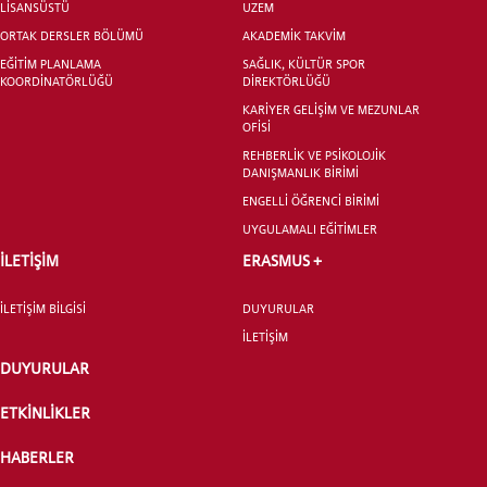
LİSANSÜSTÜ
UZEM
ORTAK DERSLER BÖLÜMÜ
AKADEMİK TAKVİM
LİSANSÜSTÜ EĞİTİM ENSTİTÜSÜ
EĞİTİM PLANLAMA
SAĞLIK, KÜLTÜR SPOR
ADAYLARI
KOORDİNATÖRLÜĞÜ
DİREKTÖRLÜĞÜ
KARİYER GELİŞİM VE MEZUNLAR
OFİSİ
REHBERLİK VE PSİKOLOJİK
DANIŞMANLIK BİRİMİ
ENGELLİ ÖĞRENCİ BİRİMİ
ÖNLİSANS ve
UYGULAMALI EĞİTİMLER
LİSANS ADAY ÖĞRENCİ
İLETİŞİM
ERASMUS +
İLETİŞİM BİLGİSİ
DUYURULAR
İLETİŞİM
DUYURULAR
YATAY GEÇİŞ
ETKİNLİKLER
HABERLER