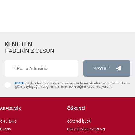
KENT’TEN
HABERİNİZ OLSUN
ADAY ÖĞRENCİ
KAYDET
KVKK
hakkındaki bilgilendirme dokümanlarını okudum ve anladım, buna
göre paylaştığım bilgilerimin işlenebileceğini kabul ediyorum.
AKADEMİK
ÖĞRENCİ
INTERNATIONAL
STUDENT
ÖN LİSANS
ÖĞRENCİ İŞLERİ
LİSANS
DERS BİLGİ KILAVUZLARI