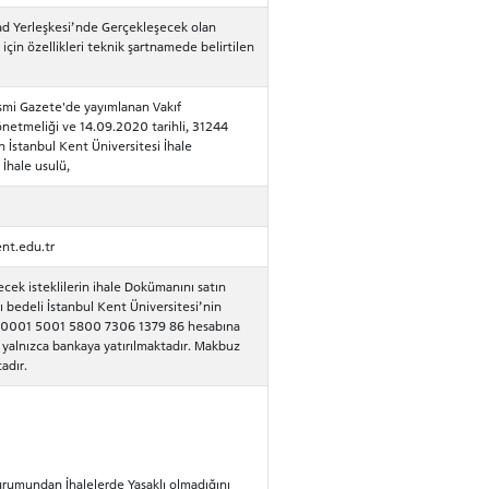
ad Yerleşkesi’nde Gerçekleşecek olan
in özellikleri teknik şartnamede belirtilen
Resmi Gazete'de yayımlanan Vakıf
netmeliği ve 14.09.2020 tarihli, 31244
 İstanbul Kent Üniversitesi İhale
İhale usulü,
nt.edu.tr
ecek isteklilerin ihale Dokümanını satın
ı bedeli İstanbul Kent Üniversitesi’nin
0001 5001 5800 7306 1379 86 hesabına
i yalnızca bankaya yatırılmaktadır. Makbuz
adır.
rumundan İhalelerde Yasaklı olmadığını