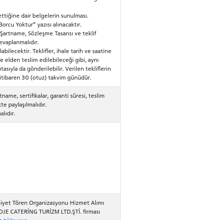
 ettiğine dair belgelerin sunulması.
orcu Yoktur” yazısı alınacaktır.
k Şartname, Sözleşme Tasarısı ve teklif
evaplanmalıdır.
labilecektir. Teklifler, ihale tarih ve saatine
e elden teslim edilebileceği gibi, aynı
asıyla da gönderilebilir. Verilen tekliflerin
n itibaren 30 (otuz) takvim günüdür.
tname, sertifikalar, garanti süresi, teslim
ikte paylaşılmalıdır.
alıdır.
niyet Tören Organizasyonu Hizmet Alımı
PROJE CATERİNG TURİZM LTD.ŞTİ. firması