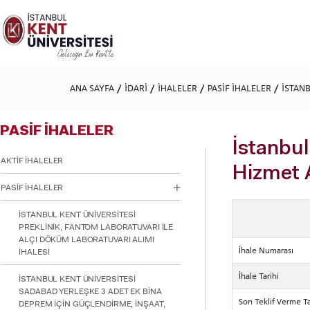
Lütfen
dikkat:
Bu
web
sitesi
bir
erişilebilirlik
ANA SAYFA
İDARİ
İHALELER
PASİF İHALELER
İSTAN
sistemi
içerir.
Web
PASİF İHALELER
sitesini,
ekran
İstanbul
okuyucu
AKTİF İHALELER
kullanan
Hizmet A
görme
PASİF İHALELER
engellilere
göre
İSTANBUL KENT ÜNİVERSİTESİ
ayarlamak
PREKLİNİK, FANTOM LABORATUVARI İLE
için
ALÇI DÖKÜM LABORATUVARI ALIMI
Control-
İhale Numarası
İHALESİ
F11'e
basın;
İhale Tarihi
İSTANBUL KENT ÜNİVERSİTESİ
Erişilebilirlik
SADABAD YERLEŞKE 3 ADET EK BİNA
menüsünü
Son Teklif Verme Ta
DEPREM İÇİN GÜÇLENDİRME, İNŞAAT,
açmak