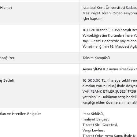
/Hizmet
İstanbul Kent Üniversitesi Sadab
Mezuniyet Töreni Organizasyonu iç
işler kapsamı
16.11.2018 tarihli, 30597 sayılı 
Yükseköğretim Kurumları İhale Yö
sayılı Resmi Gazete'de yayımlanan
Yönetmeliği’nin 16. Maddesi Açık 
acağı Yer
Taksim Kampüsü
Aynur ŞİMŞEK /
aynur.simsek@ke
ış Bedeli
10.000,00 TL. (İhaleye teklif ver
almaları zorunludur.) İhale dosyas
VAKIFBANK ETİLER ŞUBESİ TR39 
yatırılabilir. Doküman satış bedel
karşılığı elden ödeme alınmamakt
ları ve İstenilen Belgeler
İmza Sirküsü,
Faaliyet Belgesi,
Ticaret Sicil Gazetesi,
Vergi Levhası,
Ticaret Odası veya Kamu İhale Ku