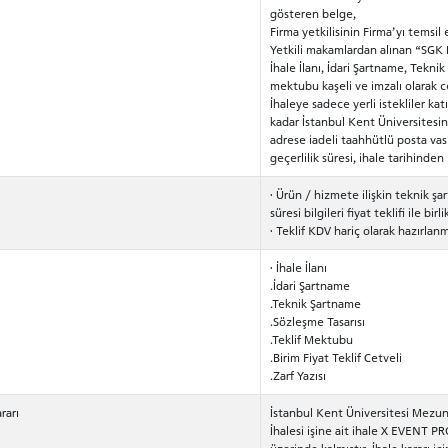
gösteren belge,
Firma yetkilisinin Firma’yı temsil
Yetkili makamlardan alınan “SGK B
İhale İlanı, İdari Şartname, Tekni
mektubu kaşeli ve imzalı olarak c
İhaleye sadece yerli istekliler katı
kadar İstanbul Kent Üniversitesin
adrese iadeli taahhütlü posta vasıt
geçerlilik süresi, ihale tarihinde
· Ürün / hizmete ilişkin teknik şar
süresi bilgileri fiyat teklifi ile birl
· Teklif KDV hariç olarak hazırlanm
· İhale İlanı
.İdari Şartname
.Teknik Şartname
.Sözleşme Tasarısı
.Teklif Mektubu
.Birim Fiyat Teklif Cetveli
.Zarf Yazısı
rarı
İstanbul Kent Üniversitesi Mezu
İhalesi işine ait ihale X EVENT 