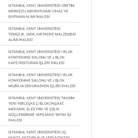
İSTANBUL KENT ÜNİVERSİTESİ ÜRETİM
MERKEZİ LABORATUVARI CİHAZ VE
EKİPMAN ALIMI İHALESİ
İSTANBUL KENT ÜNİVERSİTESİ
TEMİZLİK, GIDA, KIRTASİYE MALZEMESİ
ALIMI İHALESİ
İSTANBUL KENT ÜNİVERSİTESİ I BLOK
KONFERANS SALONU VE J BLOK
KAFE/RESTORAN İŞLERİ İHALESİ
İSTANBUL KENT ÜNİVERSİTESİ I BLOK
KONFERANS SALONU VE J BLOK
MOBİLYA DEKORASYON İŞLERİ İHALESİ
İSTANBUL KENT ÜNİVERSİTESİ TAKSİM
YENİ YERLEŞKE (J BLOK) İNŞAAT,
MEKANİK, ELEKTRİK VE ÇELİK
GÜÇLENDİRME YAPILMASI YAPIM İŞİ
İHALESİ
INTE
İSTANBUL KENT ÜNİVERSİTESİ UÇ
STUD
NOKTA ANTİVİRÜS VE VERİ SIZINTISI