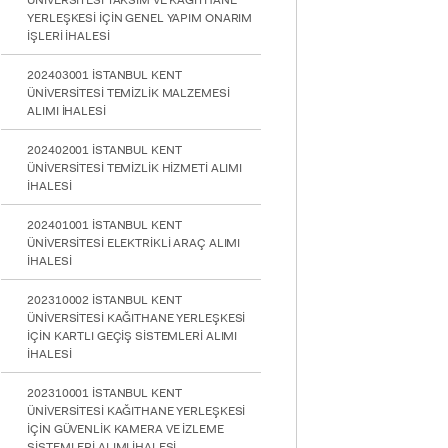
ÜNİVERSİTESİ TAKSİM VE KAĞITHANE
YERLEŞKESİ İÇİN GENEL YAPIM ONARIM
İŞLERİ İHALESİ
202403001 İSTANBUL KENT
ÜNİVERSİTESİ TEMİZLİK MALZEMESİ
ALIMI İHALESİ
202402001 İSTANBUL KENT
ÜNİVERSİTESİ TEMİZLİK HİZMETİ ALIMI
İHALESİ
202401001 İSTANBUL KENT
ÜNİVERSİTESİ ELEKTRİKLİ ARAÇ ALIMI
İHALESİ
202310002 İSTANBUL KENT
ÜNİVERSİTESİ KAĞITHANE YERLEŞKESİ
İÇİN KARTLI GEÇİŞ SİSTEMLERİ ALIMI
İHALESİ
202310001 İSTANBUL KENT
ÜNİVERSİTESİ KAĞITHANE YERLEŞKESİ
İÇİN GÜVENLİK KAMERA VE İZLEME
SİSTEMLERİ ALIMI İHALESİ