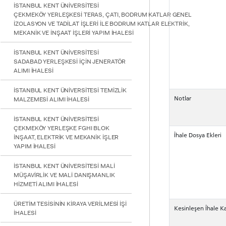
İSTANBUL KENT ÜNİVERSİTESİ
ÇEKMEKÖY YERLEŞKESİ TERAS, ÇATI, BODRUM KATLAR GENEL
İZOLASYON VE TADİLAT İŞLERİ İLE BODRUM KATLAR ELEKTRİK,
MEKANİK VE İNŞAAT İŞLERİ YAPIM İHALESİ
İSTANBUL KENT ÜNİVERSİTESİ
SADABAD YERLEŞKESİ İÇİN JENERATÖR
ALIMI İHALESİ
İSTANBUL KENT ÜNİVERSİTESİ TEMİZLİK
Notlar
MALZEMESİ ALIMI İHALESİ
İSTANBUL KENT ÜNİVERSİTESİ
ÇEKMEKÖY YERLEŞKE FGHI BLOK
İhale Dosya Ekleri
İNŞAAT, ELEKTRİK VE MEKANİK İŞLER
YAPIM İHALESİ
İSTANBUL KENT ÜNİVERSİTESİ MALİ
MÜŞAVİRLİK VE MALİ DANIŞMANLIK
HİZMETİ ALIMI İHALESİ
ÜRETİM TESİSİNİN KİRAYA VERİLMESİ İŞİ
Kesinleşen İhale Ka
İHALESİ