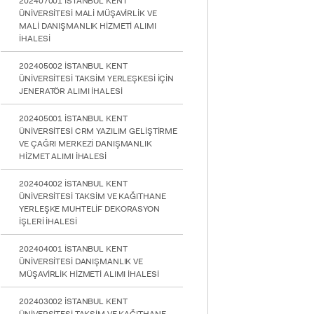
202407001 İSTANBUL KENT
ÜNİVERSİTESİ MALİ MÜŞAVİRLİK VE
MALİ DANIŞMANLIK HİZMETİ ALIMI
İHALESİ
202405002 İSTANBUL KENT
ÜNİVERSİTESİ TAKSİM YERLEŞKESİ İÇİN
JENERATÖR ALIMI İHALESİ
202405001 İSTANBUL KENT
ÜNİVERSİTESİ CRM YAZILIM GELİŞTİRME
VE ÇAĞRI MERKEZİ DANIŞMANLIK
HİZMET ALIMI İHALESİ
202404002 İSTANBUL KENT
ÜNİVERSİTESİ TAKSİM VE KAĞITHANE
YERLEŞKE MUHTELİF DEKORASYON
İŞLERİ İHALESİ
202404001 İSTANBUL KENT
ÜNİVERSİTESİ DANIŞMANLIK VE
MÜŞAVİRLİK HİZMETİ ALIMI İHALESİ
202403002 İSTANBUL KENT