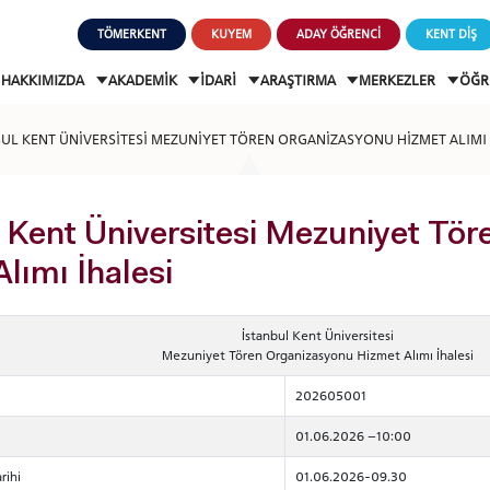
TÖMERKENT
KUYEM
ADAY ÖĞRENCİ
KENT DİŞ
HAKKIMIZDA
AKADEMİK
İDARİ
ARAŞTIRMA
MERKEZLER
ÖĞR
BUL KENT ÜNİVERSİTESİ MEZUNİYET TÖREN ORGANİZASYONU HİZMET ALIMI 
 Kent Üniversitesi Mezuniyet Tö
lımı İhalesi
İstanbul Kent Üniversitesi
Mezuniyet Tören Organizasyonu Hizmet Alımı İhalesi
202605001
01.06.2026 –10:00
rihi
01.06.2026-09.30