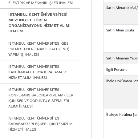
ELEKTRİK VE MEKANİK İŞLER İHALESİ
için
Satın Alınacak Mal
Control-
F10'a
İSTANBUL KENT ÜNİVERSİTESİ
basın.
MEZUNİYET TÖREN
ORGANİZASYONU HİZMET ALIMI
Satın Alma Usulü
İHALESİ
İSTANBUL KENT ÜNİVERSİTESİ GES
PROJESİ ENERJİ NAKİL HATTI (ENH)
YAPIM İŞİ İHALESİ
Satın Almanın Yapıl
İSTANBUL KENT ÜNİVERSİTESİ
İlgili Personel
KANTİN/KAFETERYA KİRALAMA VE
HİZMET ALIMI İHALESİ
İhale Dokümanı Sat
İSTANBUL KENT ÜNİVERSİTESİ
KONFERANS SALONLARI VE AMFİLER
İÇİN SES VE GÖRÜNTÜ SİSTEMLERİ
ALIMI İHALESİ
İhaleye Katılma Şart
İSTANBUL KENT ÜNİVERSİTESİ
SADABAD YERLEŞKESİ İÇİN TEMİZLİK
HİZMETİ İHALESİ