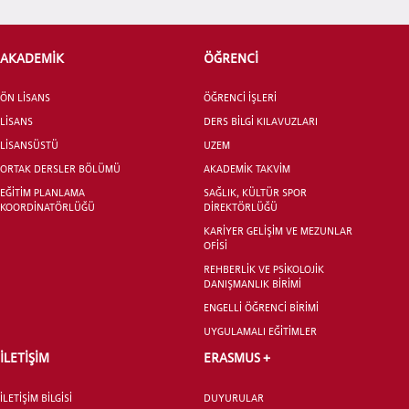
AKADEMİK
ÖĞRENCİ
ÖNLİSANS ve
LİSANS ADAY ÖĞRENCİ
ÖN LİSANS
ÖĞRENCİ İŞLERİ
LİSANS
DERS BİLGİ KILAVUZLARI
LİSANSÜSTÜ
UZEM
ORTAK DERSLER BÖLÜMÜ
AKADEMİK TAKVİM
EĞİTİM PLANLAMA
SAĞLIK, KÜLTÜR SPOR
KOORDİNATÖRLÜĞÜ
DİREKTÖRLÜĞÜ
YATAY GEÇİŞ
KARİYER GELİŞİM VE MEZUNLAR
OFİSİ
REHBERLİK VE PSİKOLOJİK
DANIŞMANLIK BİRİMİ
ENGELLİ ÖĞRENCİ BİRİMİ
UYGULAMALI EĞİTİMLER
İLETİŞİM
ERASMUS +
İLETİŞİM BİLGİSİ
DUYURULAR