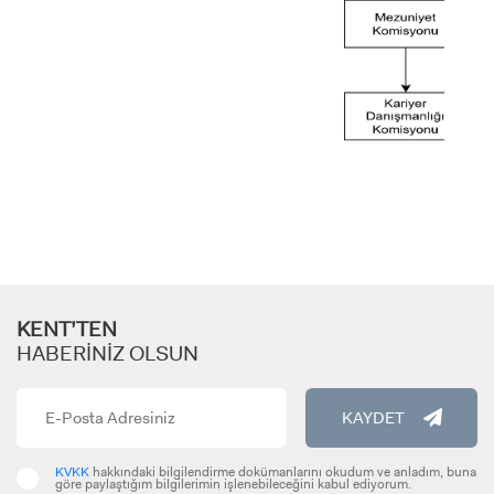
ADAY ÖĞRENCİ
INTERNATIONAL
STUDENT
KENT’TEN
HABERİNİZ OLSUN
KAYDET
LİSANSÜSTÜ EĞİTİM ENSTİTÜSÜ
ADAYLARI
KVKK
hakkındaki bilgilendirme dokümanlarını okudum ve anladım, buna
göre paylaştığım bilgilerimin işlenebileceğini kabul ediyorum.