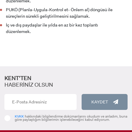
düzenlemek.
PUKÖ (Planla-Uygula-Kontrol et- Önlem al) döngüsü ile
süreçlerin sürekli geliştirilmesini sağlamak.
İç ve dış paydaşlar ile yılda en az bir kez toplantı
düzenlemek.
KENT’TEN
HABERİNİZ OLSUN
KAYDET
KVKK
hakkındaki bilgilendirme dokümanlarını okudum ve anladım, buna
göre paylaştığım bilgilerimin işlenebileceğini kabul ediyorum.