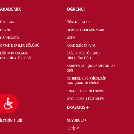
AKADEMİK
ÖĞRENCİ
ÖN LİSANS
ÖĞRENCİ İŞLERİ
LİSANS
DERS BİLGİ KILAVUZLARI
LİSANSÜSTÜ
UZEM
ORTAK DERSLER BÖLÜMÜ
AKADEMİK TAKVİM
EĞİTİM PLANLAMA
SAĞLIK, KÜLTÜR SPOR
KOORDİNATÖRLÜĞÜ
DİREKTÖRLÜĞÜ
KARİYER GELİŞİM VE MEZUNLAR
OFİSİ
REHBERLİK VE PSİKOLOJİK
DANIŞMANLIK BİRİMİ
ENGELLİ ÖĞRENCİ BİRİMİ
UYGULAMALI EĞİTİMLER
Ulaşılabilirlik
İLETİŞİM
ERASMUS +
İLETİŞİM BİLGİSİ
DUYURULAR
İLETİŞİM