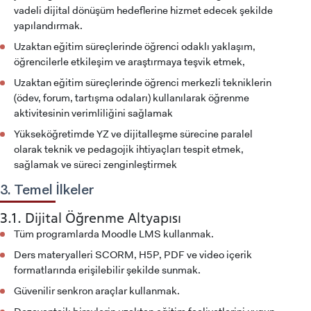
vadeli dijital dönüşüm hedeflerine hizmet edecek şekilde
yapılandırmak.
Uzaktan eğitim süreçlerinde öğrenci odaklı yaklaşım,
öğrencilerle etkileşim ve araştırmaya teşvik etmek,
Uzaktan eğitim süreçlerinde öğrenci merkezli tekniklerin
(ödev, forum, tartışma odaları) kullanılarak öğrenme
aktivitesinin verimliliğini sağlamak
Yükseköğretimde YZ ve dijitalleşme sürecine paralel
olarak teknik ve pedagojik ihtiyaçları tespit etmek,
sağlamak ve süreci zenginleştirmek
3. Temel İlkeler
3.1. Dijital Öğrenme Altyapısı
Tüm programlarda Moodle LMS kullanmak.
Ders materyalleri SCORM, H5P, PDF ve video içerik
formatlarında erişilebilir şekilde sunmak.
Güvenilir senkron araçlar kullanmak.