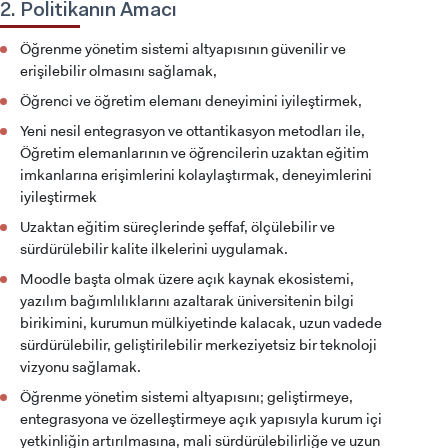
2. Politikanın Amacı
Öğrenme yönetim sistemi altyapısının güvenilir ve
erişilebilir olmasını sağlamak,
Öğrenci ve öğretim elemanı deneyimini iyileştirmek,
Yeni nesil entegrasyon ve ottantikasyon metodları ile,
Öğretim elemanlarının ve öğrencilerin uzaktan eğitim
imkanlarına erişimlerini kolaylaştırmak, deneyimlerini
iyileştirmek
Uzaktan eğitim süreçlerinde şeffaf, ölçülebilir ve
sürdürülebilir kalite ilkelerini uygulamak.
Moodle başta olmak üzere açık kaynak ekosistemi,
yazılım bağımlılıklarını azaltarak üniversitenin bilgi
birikimini, kurumun mülkiyetinde kalacak, uzun vadede
sürdürülebilir, geliştirilebilir merkeziyetsiz bir teknoloji
vizyonu sağlamak.
Öğrenme yönetim sistemi altyapısını; geliştirmeye,
entegrasyona ve özelleştirmeye açık yapısıyla kurum içi
yetkinliğin artırılmasına, mali sürdürülebilirliğe ve uzun