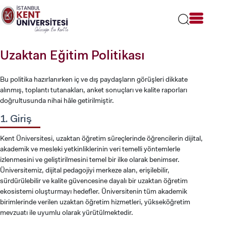
Lütfen
dikkat:
Bu
web
sitesi
Uzaktan Eğitim Politikası
bir
erişilebilirlik
sistemi
Bu politika hazırlanırken iç ve dış paydaşların görüşleri dikkate
içerir.
alınmış, toplantı tutanakları, anket sonuçları ve kalite raporları
doğrultusunda nihai hâle getirilmiştir.
1. Giriş
Kent Üniversitesi, uzaktan öğretim süreçlerinde öğrencilerin dijital,
akademik ve mesleki yetkinliklerinin veri temelli yöntemlerle
izlenmesini ve geliştirilmesini temel bir ilke olarak benimser.
Üniversitemiz, dijital pedagojiyi merkeze alan, erişilebilir,
sürdürülebilir ve kalite güvencesine dayalı bir uzaktan öğretim
ekosistemi oluşturmayı hedefler. Üniversitenin tüm akademik
birimlerinde verilen uzaktan öğretim hizmetleri, yükseköğretim
mevzuatı ile uyumlu olarak yürütülmektedir.