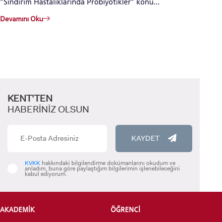
"Sindirim Hastalıklarında Probiyotikler" konu...
Devamını Oku
KENT’TEN
HABERİNİZ OLSUN
KAYDET
KVKK
hakkındaki bilgilendirme dokümanlarını okudum ve
anladım, buna göre paylaştığım bilgilerimin işlenebileceğini
kabul ediyorum.
AKADEMİK
ÖĞRENCİ