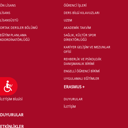
ÖN LİSANS
ÖĞRENCİ İŞLERİ
LİSANS
DERS BİLGİ KILAVUZLARI
LİSANSÜSTÜ
UZEM
ORTAK DERSLER BÖLÜMÜ
AKADEMİK TAKVİM
EĞİTİM PLANLAMA
SAĞLIK, KÜLTÜR SPOR
KOORDİNATÖRLÜĞÜ
DİREKTÖRLÜĞÜ
KARİYER GELİŞİM VE MEZUNLAR
OFİSİ
REHBERLİK VE PSİKOLOJİK
DANIŞMANLIK BİRİMİ
ENGELLİ ÖĞRENCİ BİRİMİ
UYGULAMALI EĞİTİMLER
Ulaşılabilirlik
İLETİŞİM
ERASMUS +
İLETİŞİM BİLGİSİ
DUYURULAR
İLETİŞİM
DUYURULAR
ETKİNLİKLER