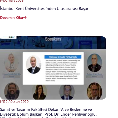
02 Mart 2026
İstanbul Kent Üniversitesi’nden Uluslararası Başarı
Devamını Oku
LİSANSÜSTÜ EĞİTİM ENSTİTÜSÜ
ADAYLARI
ÖNLİSANS ve
LİSANS ADAY ÖĞRENCİ
20 Ağustos 2020
YATAY GEÇİŞ
Sanat ve Tasarım Fakültesi Dekan V. ve Beslenme ve
Diyetetik Bölüm Başkanı Prof. Dr. Ender Pehlivanoğlu,