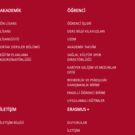
AKADEMİK
ÖĞRENCİ
ÖN LİSANS
ÖĞRENCİ İŞLERİ
LİSANS
DERS BİLGİ KILAVUZLARI
LİSANSÜSTÜ EĞİTİM ENSTİTÜSÜ
LİSANSÜSTÜ
UZEM
ADAYLARI
ORTAK DERSLER BÖLÜMÜ
AKADEMİK TAKVİM
EĞİTİM PLANLAMA
SAĞLIK, KÜLTÜR SPOR
KOORDİNATÖRLÜĞÜ
DİREKTÖRLÜĞÜ
KARİYER GELİŞİM VE MEZUNLAR
OFİSİ
ÖNLİSANS ve
REHBERLİK VE PSİKOLOJİK
LİSANS ADAY ÖĞRENCİ
DANIŞMANLIK BİRİMİ
ENGELLİ ÖĞRENCİ BİRİMİ
UYGULAMALI EĞİTİMLER
İLETİŞİM
ERASMUS +
İLETİŞİM BİLGİSİ
DUYURULAR
YATAY GEÇİŞ
İLETİŞİM