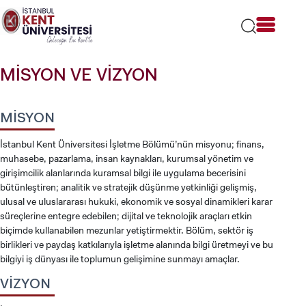
Lütfen
dikkat:
Bu
web
sitesi
MİSYON VE VİZYON
bir
erişilebilirlik
sistemi
içerir.
MİSYON
İstanbul Kent Üniversitesi İşletme Bölümü’nün misyonu; finans,
muhasebe, pazarlama, insan kaynakları, kurumsal yönetim ve
girişimcilik alanlarında kuramsal bilgi ile uygulama becerisini
bütünleştiren; analitik ve stratejik düşünme yetkinliği gelişmiş,
ulusal ve uluslararası hukuki, ekonomik ve sosyal dinamikleri karar
süreçlerine entegre edebilen; dijital ve teknolojik araçları etkin
biçimde kullanabilen mezunlar yetiştirmektir. Bölüm, sektör iş
birlikleri ve paydaş katkılarıyla işletme alanında bilgi üretmeyi ve bu
bilgiyi iş dünyası ile toplumun gelişimine sunmayı amaçlar.
VİZYON