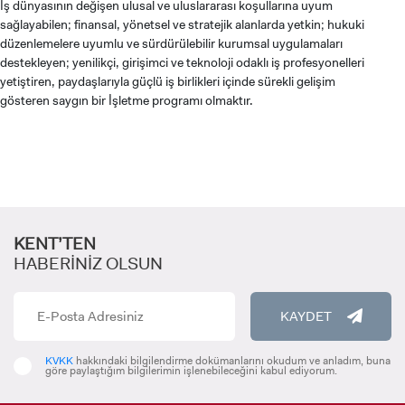
İş dünyasının değişen ulusal ve uluslararası koşullarına uyum
sağlayabilen; finansal, yönetsel ve stratejik alanlarda yetkin; hukuki
düzenlemelere uyumlu ve sürdürülebilir kurumsal uygulamaları
destekleyen; yenilikçi, girişimci ve teknoloji odaklı iş profesyonelleri
yetiştiren, paydaşlarıyla güçlü iş birlikleri içinde sürekli gelişim
gösteren saygın bir İşletme programı olmaktır.
KENT’TEN
ADAY ÖĞRENCİ
HABERİNİZ OLSUN
KAYDET
KVKK
hakkındaki bilgilendirme dokümanlarını okudum ve anladım, buna
göre paylaştığım bilgilerimin işlenebileceğini kabul ediyorum.
INTERNATIONAL
STUDENT