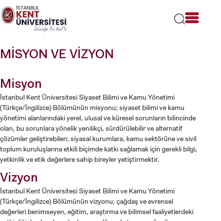
Lütfen
dikkat:
Bu
web
sitesi
MİSYON VE VİZYON
bir
erişilebilirlik
sistemi
Misyon
içerir.
İstanbul Kent Üniversitesi Siyaset Bilimi ve Kamu Yönetimi
(Türkçe/İngilizce) Bölümünün misyonu; siyaset bilimi ve kamu
yönetimi alanlarındaki yerel, ulusal ve küresel sorunların bilincinde
olan, bu sorunlara yönelik yenilikçi, sürdürülebilir ve alternatif
çözümler geliştirebilen; siyasal kurumlara, kamu sektörüne ve sivil
toplum kuruluşlarına etkili biçimde katkı sağlamak için gerekli bilgi,
yetkinlik ve etik değerlere sahip bireyler yetiştirmektir.
Vizyon
İstanbul Kent Üniversitesi Siyaset Bilimi ve Kamu Yönetimi
(Türkçe/İngilizce) Bölümünün vizyonu; çağdaş ve evrensel
değerleri benimseyen, eğitim, araştırma ve bilimsel faaliyetlerdeki