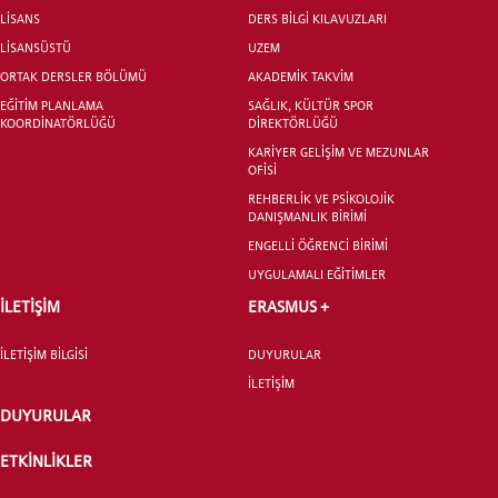
LİSANS
DERS BİLGİ KILAVUZLARI
LİSANSÜSTÜ
UZEM
ORTAK DERSLER BÖLÜMÜ
AKADEMİK TAKVİM
EĞİTİM PLANLAMA
SAĞLIK, KÜLTÜR SPOR
LİSANSÜSTÜ EĞİTİM ENSTİTÜSÜ
KOORDİNATÖRLÜĞÜ
DİREKTÖRLÜĞÜ
ADAYLARI
KARİYER GELİŞİM VE MEZUNLAR
OFİSİ
REHBERLİK VE PSİKOLOJİK
DANIŞMANLIK BİRİMİ
ENGELLİ ÖĞRENCİ BİRİMİ
UYGULAMALI EĞİTİMLER
ÖNLİSANS ve
LİSANS ADAY ÖĞRENCİ
İLETİŞİM
ERASMUS +
İLETİŞİM BİLGİSİ
DUYURULAR
İLETİŞİM
DUYURULAR
YATAY GEÇİŞ
ETKİNLİKLER