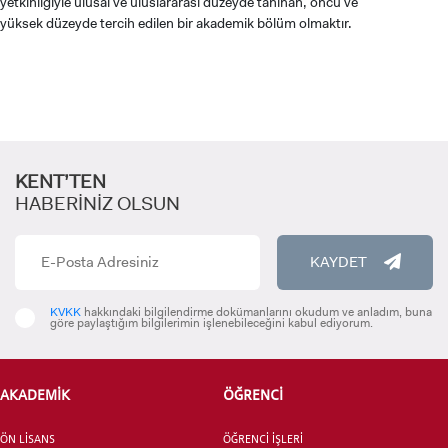
yetkinliğiyle ulusal ve uluslararası düzeyde tanınan, öncü ve
yüksek düzeyde tercih edilen bir akademik bölüm olmaktır.
KENT’TEN
HABERİNİZ OLSUN
KAYDET
ADAY ÖĞRENCİ
KVKK
hakkındaki bilgilendirme dokümanlarını okudum ve anladım, buna
göre paylaştığım bilgilerimin işlenebileceğini kabul ediyorum.
AKADEMİK
ÖĞRENCİ
INTERNATIONAL
STUDENT
ÖN LİSANS
ÖĞRENCİ İŞLERİ