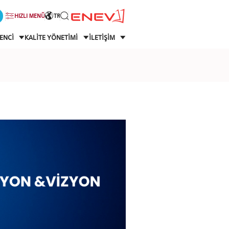
HIZLI MENÜ
TR
ENCİ
KALİTE YÖNETİMİ
İLETİŞİM