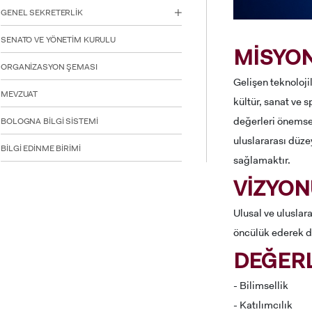
için
GENEL SEKRETERLİK
Control-
F10'a
SENATO VE YÖNETİM KURULU
basın.
MİSYO
ORGANİZASYON ŞEMASI
Gelişen teknoloji
MEVZUAT
kültür, sanat ve s
değerleri önemsey
BOLOGNA BİLGİ SİSTEMİ
uluslararası düzey
BİLGİ EDİNME BİRİMİ
sağlamaktır.
VİZYO
Ulusal ve uluslara
öncülük ederek dü
DEĞERL
- Bilimsellik
- Katılımcılık