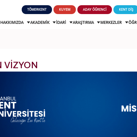
TÖMERKENT
KUYEM
ADAY ÖĞRENCİ
KENT DİŞ
HAKKIMIZDA
AKADEMİK
İDARİ
ARAŞTIRMA
MERKEZLER
ÖĞR
 VİZYON