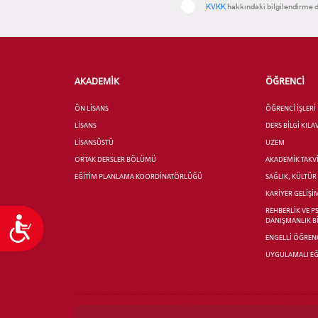
KVKK
hakkındaki bilgilendirme d
AKADEMİK
ÖĞRENCİ
ÖN LİSANS
ÖĞRENCİ İŞLERİ
LİSANS
DERS BİLGİ KIL
LİSANSÜSTÜ
UZEM
ORTAK DERSLER BÖLÜMÜ
AKADEMİK TAKV
EĞİTİM PLANLAMA KOORDİNATÖRLÜĞÜ
SAĞLIK, KÜLTÜ
KARİYER GELİŞİ
REHBERLİK VE P
Ulaşılabilirlik
DANIŞMANLIK B
ENGELLİ ÖĞRENC
UYGULAMALI EĞ