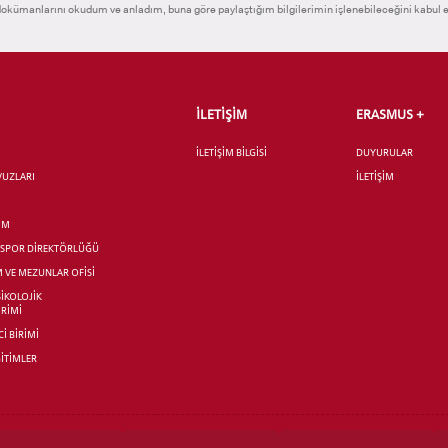
okümanlarını okudum ve anladım, buna göre paylaştığım bilgilerimin işlenebileceğini kabul 
İLETİŞİM
ERASMUS +
İLETİŞİM BİLGİSİ
DUYURULAR
AVUZLARI
İLETİŞİM
İM
R SPOR DİREKTÖRLÜĞÜ
M VE MEZUNLAR OFİSİ
SİKOLOJİK
İRİMİ
İ BİRİMİ
İTİMLER