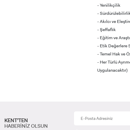
- Yenilikçilik
- Sürdürülebilirli
- Akılcı ve Eleşt
INTE
- Şeffaflık
STUD
- Eğitim ve Araş
- Etik Değerlere
- Temel Hak ve Ö
- Her Türlü Ayrım
Uygulanacaktır)
YATAY
KENT’TEN
HABERİNİZ OLSUN