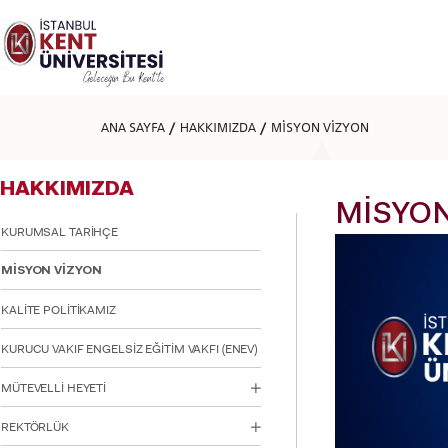
Lütfen
dikkat:
Bu
web
sitesi
bir
erişilebilirlik
ANA SAYFA
HAKKIMIZDA
MİSYON VİZYON
sistemi
içerir.
Web
HAKKIMIZDA
sitesini,
ekran
MİSYON
okuyucu
KURUMSAL TARİHÇE
kullanan
görme
MİSYON VİZYON
engellilere
göre
KALİTE POLİTİKAMIZ
ayarlamak
için
KURUCU VAKIF ENGELSİZ EĞİTİM VAKFI (ENEV)
Control-
F11'e
basın;
MÜTEVELLİ HEYETİ
Erişilebilirlik
menüsünü
REKTÖRLÜK
açmak