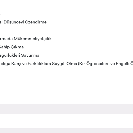
k
irel Düşünceyi Özendirme
RNATIONAL
LİSANSÜSTÜ EĞİTİM
ÖNLİSANS ve
ENT
ENSTİTÜSÜ
LİSANS ADAY ÖĞ
ADAYLARI
tırmada Mükemmeliyetçilik
 Sahip Çıkma
zgürlükleri Savunma
cılığa Karşı ve Farklılıklara Saygılı Olma (Kız Öğrencilere ve Engelli 
 GEÇİŞ