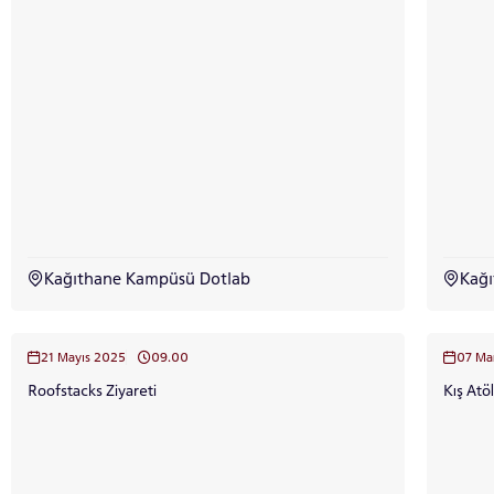
için
Control-
F10'a
basın.
Kağıthane Kampüsü Dotlab
Kağ
21 Mayıs 2025
09.00
07 Ma
Roofstacks Ziyareti
Kış Atö