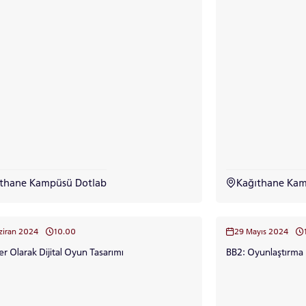
RNATIONAL
LİSANSÜSTÜ EĞİTİM
ÖNLİSANS ve
ENT
ENSTİTÜSÜ
LİSANS ADAY ÖĞ
ADAYLARI
 GEÇİŞ
ıthane Kampüsü Dotlab
Kağıthane Ka
ziran 2024
10.00
29 Mayıs 2024
r Olarak Dijital Oyun Tasarımı
BB2: Oyunlaştırma