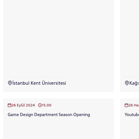
INTE
STUD
YATAY
İstanbul Kent Üniversitesi
Kağ
26 Eylül 2024
15.00
26 Ha
Game Design Department Season Opening
Youtube