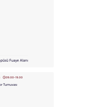
püsü Fuaye Alanı
4
09.00-19.00
or Turnuvası