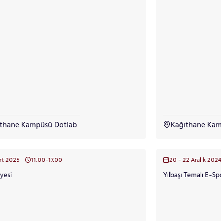
ıthane Kampüsü Dotlab
Kağıthane Kam
rt 2025
11.00-17.00
20 - 22 Aralık 202
lyesi
Yılbaşı Temalı E-Sp
ADAY ÖĞRENCİ