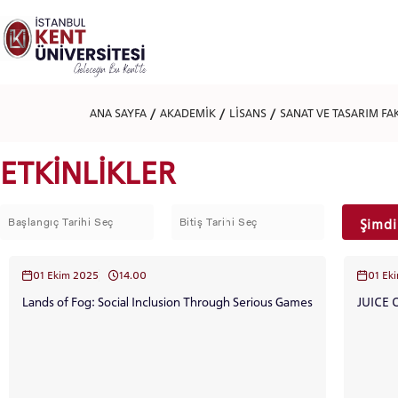
Lütfen
dikkat:
Bu
web
sitesi
bir
erişilebilirlik
ANA SAYFA
AKADEMİK
LİSANS
SANAT VE TASARIM FA
sistemi
içerir.
Web
ETKİNLİKLER
sitesini,
ekran
okuyucu
kullanan
Şimdi
görme
engellilere
göre
01 Ekim 2025
14.00
01 Ek
ayarlamak
için
Lands of Fog: Social Inclusion Through Serious Games
JUICE O
Control-
F11'e
basın;
Erişilebilirlik
menüsünü
açmak