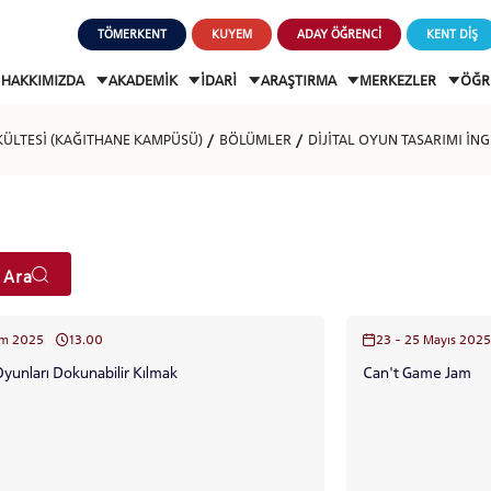
TÖMERKENT
KUYEM
ADAY ÖĞRENCİ
KENT DİŞ
HAKKIMIZDA
AKADEMİK
İDARİ
ARAŞTIRMA
MERKEZLER
ÖĞR
KÜLTESİ (KAĞITHANE KAMPÜSÜ)
BÖLÜMLER
DİJİTAL OYUN TASARIMI İNG
 Ara
im 2025
13.00
23 - 25 Mayıs 2025
yunları Dokunabilir Kılmak
Can't Game Jam