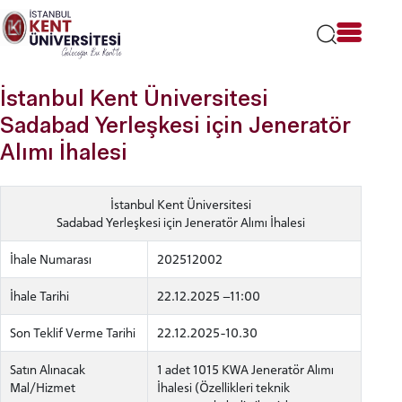
Lütfen
dikkat:
Bu
web
sitesi
İstanbul Kent Üniversitesi
bir
erişilebilirlik
Sadabad Yerleşkesi için Jeneratör
sistemi
Alımı İhalesi
içerir.
İstanbul Kent Üniversitesi
Sadabad Yerleşkesi için Jeneratör Alımı İhalesi
İhale Numarası
202512002
İhale Tarihi
22.12.2025 –11:00
Son Teklif Verme Tarihi
22.12.2025-10.30
Satın Alınacak
1 adet 1015 KWA Jeneratör Alımı
Mal/Hizmet
İhalesi (Özellikleri teknik