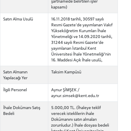
şartnamede belirtilen işler
kapsamı)
Satın Alma Usulü
16.11.2018 tarihli, 30597 sayılı
Resmi Gazete'de yayımlanan Vakıf
Yükseköğretim Kurumları İhale
Yönetmeliği ve 14.09.2020 tarihli,
31244 sayılı Resmi Gazete'de
yayımlanan İstanbul Kent
Üniversitesi İhale Yönetmeliği’nin
16. Maddesi Açık İhale usulü,
Satın Almanın
Taksim Kampüsü
Yapılacağı Yer
İlgili Personel
Aynur ŞİMŞEK /
aynur.simsek@kent.edu.tr
İhale Dokümanı Satış
5.000,00 TL. (İhaleye teklif
Bedeli
verecek isteklilerin ihale
Dokümanını satın almaları
zorunludur.) İhale dosyası bedeli
İstanbul Kent Üniversitesi’nin