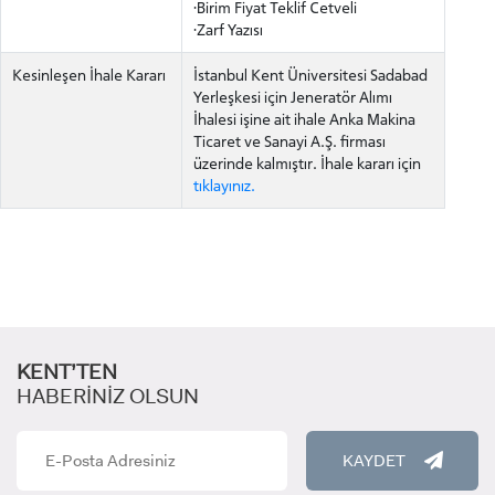
·Birim Fiyat Teklif Cetveli
·Zarf Yazısı
Kesinleşen İhale Kararı
İstanbul Kent Üniversitesi Sadabad
ÖNLİSANS ve
Yerleşkesi için Jeneratör Alımı
LİSANS ADAY ÖĞRENCİ
İhalesi işine ait ihale Anka Makina
Ticaret ve Sanayi A.Ş. firması
üzerinde kalmıştır. İhale kararı için
tıklayınız.
YATAY GEÇİŞ
KENT’TEN
HABERİNİZ OLSUN
KAYDET