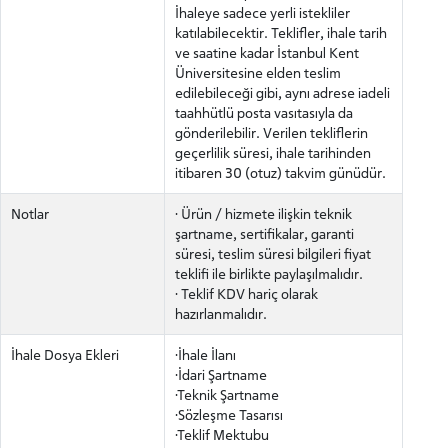
İhaleye sadece yerli istekliler
katılabilecektir. Teklifler, ihale tarih
ve saatine kadar İstanbul Kent
Üniversitesine elden teslim
edilebileceği gibi, aynı adrese iadeli
ADAY ÖĞRENCİ
taahhütlü posta vasıtasıyla da
gönderilebilir. Verilen tekliflerin
geçerlilik süresi, ihale tarihinden
itibaren 30 (otuz) takvim günüdür.
Notlar
· Ürün / hizmete ilişkin teknik
INTERNATIONAL
şartname, sertifikalar, garanti
STUDENT
süresi, teslim süresi bilgileri fiyat
teklifi ile birlikte paylaşılmalıdır.
· Teklif KDV hariç olarak
hazırlanmalıdır.
İhale Dosya Ekleri
·İhale İlanı
·İdari Şartname
LİSANSÜSTÜ EĞİTİM ENSTİTÜSÜ
·Teknik Şartname
ADAYLARI
·Sözleşme Tasarısı
·Teklif Mektubu