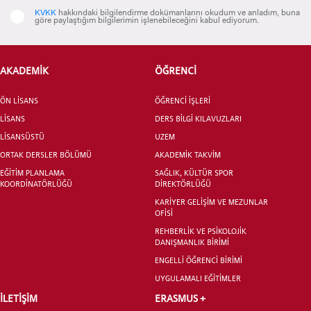
KVKK
hakkındaki bilgilendirme dokümanlarını okudum ve anladım, buna
göre paylaştığım bilgilerimin işlenebileceğini kabul ediyorum.
AKADEMİK
ÖĞRENCİ
ÖN LİSANS
ÖĞRENCİ İŞLERİ
LİSANS
DERS BİLGİ KILAVUZLARI
LİSANSÜSTÜ
UZEM
ORTAK DERSLER BÖLÜMÜ
AKADEMİK TAKVİM
EĞİTİM PLANLAMA
SAĞLIK, KÜLTÜR SPOR
KOORDİNATÖRLÜĞÜ
DİREKTÖRLÜĞÜ
KARİYER GELİŞİM VE MEZUNLAR
OFİSİ
REHBERLİK VE PSİKOLOJİK
DANIŞMANLIK BİRİMİ
ENGELLİ ÖĞRENCİ BİRİMİ
UYGULAMALI EĞİTİMLER
İLETİŞİM
ERASMUS +