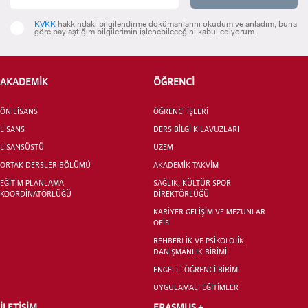
KVKK
hakkındaki bilgilendirme dokümanlarını okudum ve anladım, buna
göre paylaştığım bilgilerimin işlenebileceğini kabul ediyorum.
INTERNATIONAL
STUDENT
AKADEMİK
ÖĞRENCİ
ÖN LİSANS
ÖĞRENCİ İŞLERİ
LİSANS
DERS BİLGİ KILAVUZLARI
LİSANSÜSTÜ EĞİTİM ENSTİTÜSÜ
ADAYLARI
LİSANSÜSTÜ
UZEM
ORTAK DERSLER BÖLÜMÜ
AKADEMİK TAKVİM
EĞİTİM PLANLAMA
SAĞLIK, KÜLTÜR SPOR
KOORDİNATÖRLÜĞÜ
DİREKTÖRLÜĞÜ
KARİYER GELİŞİM VE MEZUNLAR
OFİSİ
ÖNLİSANS ve
REHBERLİK VE PSİKOLOJİK
LİSANS ADAY ÖĞRENCİ
DANIŞMANLIK BİRİMİ
ENGELLİ ÖĞRENCİ BİRİMİ
UYGULAMALI EĞİTİMLER
İLETİŞİM
ERASMUS +