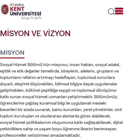
Lütfen
dikkat:
Bu
web
sitesi
MİSYON VE VİZYON
bir
erişilebilirlik
sistemi
içerir.
MİSYON
Sosyal Hizmet Bölümü’nün misyonu; insan hakları, sosyal adalet,
eşitlik ve etik değerler temelinde, bireylerin, ailelerin, grupların ve
toplumların refahını artırmayı hedefleyen; toplumsal sorunlara
duyarlı, eleştirel düşünebilen, bilimsel bilgiye dayalı uygulamalar
geliştirebilen, kültürel çeşitliliğe saygılı ve toplumsal dönüşüme
katkı sunan sosyal hizmet uzmanları yetiştirmektir. Bölümümüz,
öğrencilerine çağdaş kuramsal bilgi ile uygulamalı mesleki
becerileri bir arada sunarak, kamu kurumları, yerel yönetimler, sivil
toplum kuruluşları ve uluslararası alanlarda görev alabilecek,
sosyal hizmet politikalarının oluşumuna katkı sağlayabilecek, dijital
yetkinliklere sahip ve yaşam boyu öğrenme ilkesini benimseyen
profesyoneller yetiştirmeyi amaçlamaktadır.