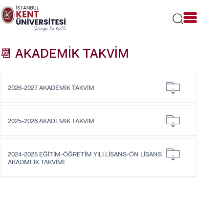
Lütfen
dikkat:
Bu
web
sitesi
📆 AKADEMİK TAKVİM
bir
erişilebilirlik
sistemi
içerir.
2026-2027 AKADEMİK TAKVİM
2025-2026 AKADEMİK TAKVİM
2024-2025 EĞİTİM-ÖĞRETİM YILI LİSANS-ÖN LİSANS
AKADMEİK TAKVİMİ