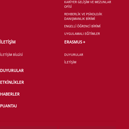
KARİYER GELİŞİM VE MEZUNLAR
OFİSİ
LİSANSÜSTÜ EĞİTİM ENSTİTÜSÜ
REHBERLİK VE PSİKOLOJİK
ADAYLARI
DANIŞMANLIK BİRİMİ
ENGELLİ ÖĞRENCİ BİRİMİ
UYGULAMALI EĞİTİMLER
İLETİŞİM
ERASMUS +
ÖNLİSANS ve
İLETİŞİM BİLGİSİ
DUYURULAR
LİSANS ADAY ÖĞRENCİ
İLETİŞİM
DUYURULAR
ETKİNLİKLER
HABERLER
YATAY GEÇİŞ
PUANTAJ