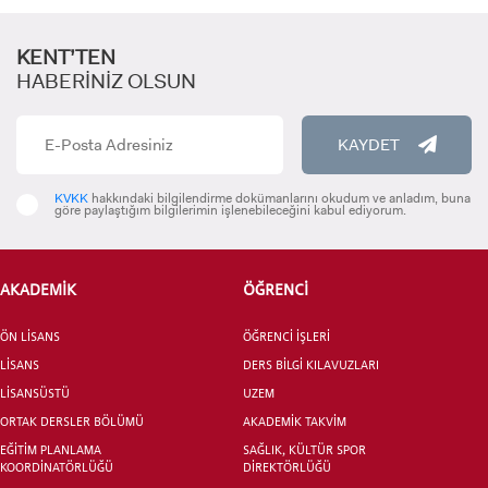
KENT’TEN
HABERİNİZ OLSUN
KAYDET
KVKK
hakkındaki bilgilendirme dokümanlarını okudum ve anladım, buna
göre paylaştığım bilgilerimin işlenebileceğini kabul ediyorum.
ADAY ÖĞRENCİ
AKADEMİK
ÖĞRENCİ
ÖN LİSANS
ÖĞRENCİ İŞLERİ
LİSANS
DERS BİLGİ KILAVUZLARI
INTERNATIONAL
LİSANSÜSTÜ
UZEM
STUDENT
ORTAK DERSLER BÖLÜMÜ
AKADEMİK TAKVİM
EĞİTİM PLANLAMA
SAĞLIK, KÜLTÜR SPOR
KOORDİNATÖRLÜĞÜ
DİREKTÖRLÜĞÜ