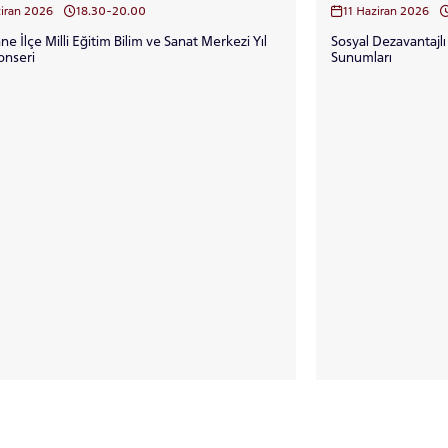
ziran 2026
18.30-20.00
11 Haziran 2026
ne İlçe Milli Eğitim Bilim ve Sanat Merkezi Yıl
Sosyal Dezavantajlı
onseri
Sunumları
thane Kampüsü İstanbul Konferans
onu
Kağıthane Kam