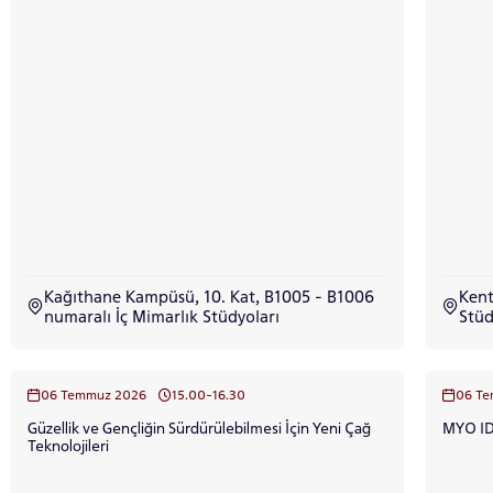
için
Control-
F10'a
basın.
Kağıthane Kampüsü, 10. Kat, B1005 - B1006
Kent
numaralı İç Mimarlık Stüdyoları
Stüd
06 Temmuz 2026
15.00-16.30
06 T
Güzellik ve Gençliğin Sürdürülebilmesi İçin Yeni Çağ
MYO ID
Teknolojileri