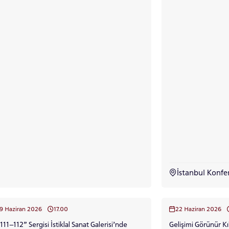
ADAY ÖĞRENCİ
RNATIONAL
LİSANSÜSTÜ EĞİTİM
ÖNLİSANS ve
ENT
ENSTİTÜSÜ
LİSANS ADAY ÖĞ
ADAYLARI
 GEÇİŞ
İstanbul Konfe
4 - 29 Haziran 2026
17.00
22 Haziran 2026
111–112” Sergisi İstiklal Sanat Galerisi’nde
Gelişimi Görünür 