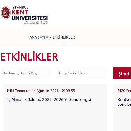
Lütfen
dikkat:
Bu
web
sitesi
bir
erişilebilirlik
ANA SAYFA
ETKİNLİKLER
sistemi
içerir.
Web
ETKİNLİKLER
sitesini,
ekran
okuyucu
kullanan
Şimdi
görme
engellilere
göre
13 Temmuz - 14 Ağustos 2026
09.55
ayarlamak
için
İç Mimarlık Bölümü 2025-2026 Yıl Sonu Sergisi
Kentsel
Control-
Sonu Se
F11'e
basın;
Erişilebilirlik
menüsünü
açmak