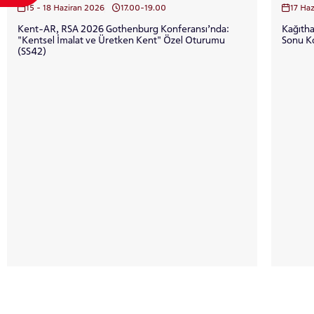
15 - 18 Haziran 2026
17.00-19.00
17 Ha
Kent-AR, RSA 2026 Gothenburg Konferansı’nda:
Kağıtha
"Kentsel İmalat ve Üretken Kent" Özel Oturumu
Sonu K
(SS42)
Kağı
Sal