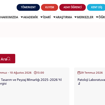
TÖMERKENT
KUYEM
ADAY ÖĞRENCİ
KENT DİŞ
HAKKIMIZDA
AKADEMİK
İDARİ
ARAŞTIRMA
MERKEZLER
ÖĞR
 Ara
20 Temmuz - 10 Ağustos 2026
13.00
29 Temmuz 2026
 Tasarım ve Peyzaj Mimarlığı 2025-2026 Yıl
Patoloji Laboratuva
rgisi
🔬