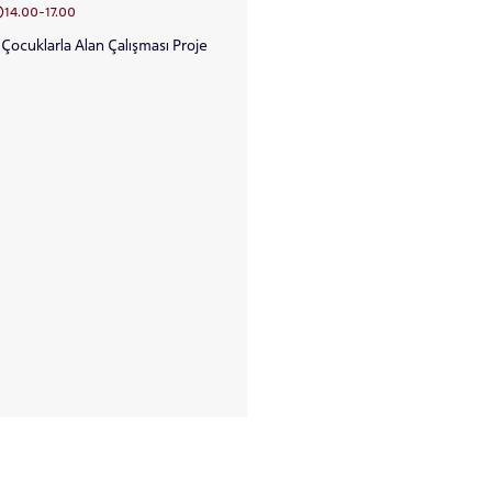
14.00-17.00
 Çocuklarla Alan Çalışması Proje
püsü Planet Salon