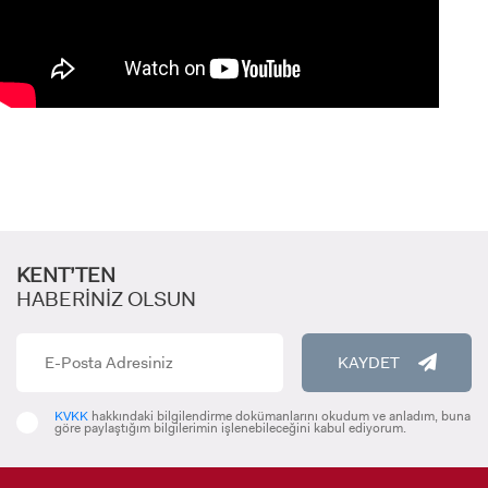
KENT’TEN
HABERİNİZ OLSUN
ADAY ÖĞRENCİ
KAYDET
KVKK
hakkındaki bilgilendirme dokümanlarını okudum ve anladım, buna
göre paylaştığım bilgilerimin işlenebileceğini kabul ediyorum.