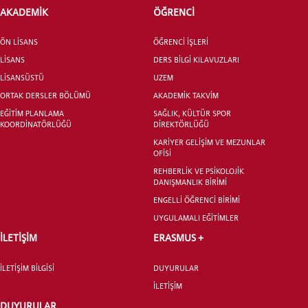
INTERNATIONAL
AKADEMİK
ÖĞRENCİ
STUDENT
ÖN LİSANS
ÖĞRENCİ İŞLERİ
LİSANS
DERS BİLGİ KILAVUZLARI
LİSANSÜSTÜ
UZEM
ORTAK DERSLER BÖLÜMÜ
AKADEMİK TAKVİM
LİSANSÜSTÜ EĞİTİM ENSTİTÜSÜ
ADAYLARI
EĞİTİM PLANLAMA
SAĞLIK, KÜLTÜR SPOR
KOORDİNATÖRLÜĞÜ
DİREKTÖRLÜĞÜ
KARİYER GELİŞİM VE MEZUNLAR
OFİSİ
REHBERLİK VE PSİKOLOJİK
DANIŞMANLIK BİRİMİ
ÖNLİSANS ve
ENGELLİ ÖĞRENCİ BİRİMİ
LİSANS ADAY ÖĞRENCİ
UYGULAMALI EĞİTİMLER
İLETİŞİM
ERASMUS +
İLETİŞİM BİLGİSİ
DUYURULAR
İLETİŞİM
YATAY GEÇİŞ
DUYURULAR