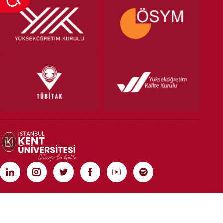
TÜM HAKLARI SAKLIDIR | COPYRIGHT 2020 | İSTANBUL KENT ÜNİVERSİTESİ
Rebist