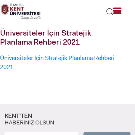
Lütfen
dikkat:
Bu
web
sitesi
Üniversiteler İçin Stratejik
bir
erişilebilirlik
Planlama Rehberi 2021
sistemi
içerir.
Üniversiteler İçin Stratejik Planlama Rehberi
2021
KENT’TEN
HABERİNİZ OLSUN