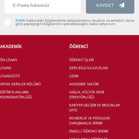
KAYDET
KVKK
hakkındaki bilgilendirme dokümanlarını okudum ve anladım, buna
göre paylaştığım bilgilerimin işlenebileceğini kabul ediyorum.
ADAY ÖĞRENCİ
AKADEMİK
ÖĞRENCİ
ÖN LİSANS
ÖĞRENCİ İŞLERİ
LİSANS
DERS BİLGİ KILAVUZLARI
LİSANSÜSTÜ
UZEM
INTERNATIONAL
ORTAK DERSLER BÖLÜMÜ
AKADEMİK TAKVİM
STUDENT
EĞİTİM PLANLAMA
SAĞLIK, KÜLTÜR SPOR
KOORDİNATÖRLÜĞÜ
DİREKTÖRLÜĞÜ
KARİYER GELİŞİM VE MEZUNLAR
OFİSİ
REHBERLİK VE PSİKOLOJİK
DANIŞMANLIK BİRİMİ
LİSANSÜSTÜ EĞİTİM ENSTİTÜSÜ
ADAYLARI
ENGELLİ ÖĞRENCİ BİRİMİ