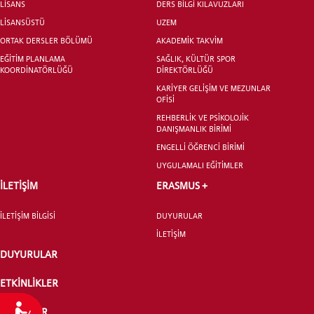
LİSANS
DERS BİLGİ KILAVUZLARI
LİSANSÜSTÜ
UZEM
ORTAK DERSLER BÖLÜMÜ
AKADEMİK TAKVİM
EĞİTİM PLANLAMA
SAĞLIK, KÜLTÜR SPOR
KOORDİNATÖRLÜĞÜ
DİREKTÖRLÜĞÜ
KARİYER GELİŞİM VE MEZUNLAR
OFİSİ
REHBERLİK VE PSİKOLOJİK
DANIŞMANLIK BİRİMİ
ENGELLİ ÖĞRENCİ BİRİMİ
UYGULAMALI EĞİTİMLER
İLETİŞİM
ERASMUS +
İLETİŞİM BİLGİSİ
DUYURULAR
İLETİŞİM
DUYURULAR
ETKİNLİKLER
Ulaşılabilirlik
HABERLER