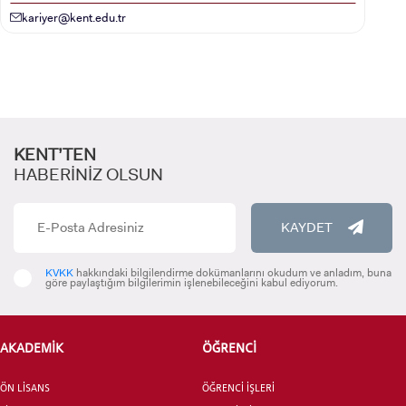
kariyer@kent.edu.tr
LİSANSÜSTÜ EĞİTİM ENSTİTÜSÜ
ADAYLARI
KENT’TEN
HABERİNİZ OLSUN
ÖNLİSANS ve
LİSANS ADAY ÖĞRENCİ
KAYDET
KVKK
hakkındaki bilgilendirme dokümanlarını okudum ve anladım, buna
göre paylaştığım bilgilerimin işlenebileceğini kabul ediyorum.
YATAY GEÇİŞ
AKADEMİK
ÖĞRENCİ
ÖN LİSANS
ÖĞRENCİ İŞLERİ