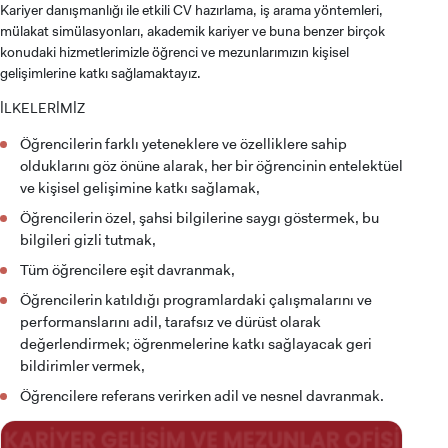
Kariyer danışmanlığı ile etkili CV hazırlama, iş arama yöntemleri,
mülakat simülasyonları, akademik kariyer ve buna benzer birçok
konudaki hizmetlerimizle öğrenci ve mezunlarımızın kişisel
gelişimlerine katkı sağlamaktayız.
İLKELERİMİZ
Öğrencilerin farklı yeteneklere ve özelliklere sahip
olduklarını göz önüne alarak, her bir öğrencinin entelektüel
ve kişisel gelişimine katkı sağlamak,
Öğrencilerin özel, şahsi bilgilerine saygı göstermek, bu
bilgileri gizli tutmak,
Tüm öğrencilere eşit davranmak,
Öğrencilerin katıldığı programlardaki çalışmalarını ve
performanslarını adil, tarafsız ve dürüst olarak
değerlendirmek; öğrenmelerine katkı sağlayacak geri
bildirimler vermek,
Öğrencilere referans verirken adil ve nesnel davranmak.