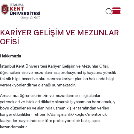
Lütfen
dikkat:
Bu
web
sitesi
KARİYER GELİŞİM VE MEZUNLAR
bir
erişilebilirlik
OFİSİ
sistemi
içerir.
Hakkımızda
İstanbul Kent Üniversitesi Kariyer Gelişim ve Mezunlar Ofisi,
öğrencilerimize ve mezunlarımıza profesyonel iş hayatına yönelik
teknik bilgi, beceri ve okul sonrası kariyer planları hakkında bilgi
vererek yönlendirme olanağı sunmaktadır.
Amacımız; öğrencilerimizin ve mezunlarımızın ilgi alanları,
yetenekleri ve istekleri dikkate alınarak iş yaşamına hazırlamak, yıl
boyu düzenlenen ve alanında uzman kişiler tarafından verilen
kariyer etkinlikleri, rehberlik/danışmanlık/koçluk/mentorluk
faaliyetleri sayesinde sektöre profesyonel bir bakış açısı
kazandırmaktır.