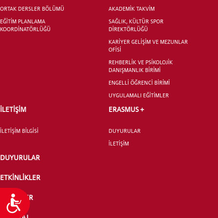
ORTAK DERSLER BÖLÜMÜ
AKADEMİK TAKVİM
EĞİTİM PLANLAMA
SAĞLIK, KÜLTÜR SPOR
KOORDİNATÖRLÜĞÜ
DİREKTÖRLÜĞÜ
KARİYER GELİŞİM VE MEZUNLAR
OFİSİ
REHBERLİK VE PSİKOLOJİK
DANIŞMANLIK BİRİMİ
ENGELLİ ÖĞRENCİ BİRİMİ
UYGULAMALI EĞİTİMLER
İLETİŞİM
ERASMUS +
İLETİŞİM BİLGİSİ
DUYURULAR
İLETİŞİM
DUYURULAR
ETKİNLİKLER
HABERLER
Ulaşılabilirlik
PUANTAJ