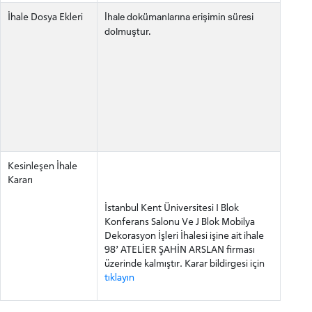
İhale dokümanlarına erişimin süresi
İhale Dosya Ekleri
dolmuştur.
ADAY ÖĞRENCİ
Kesinleşen İhale
Kararı
İstanbul Kent Üniversitesi I Blok
Konferans Salonu Ve J Blok Mobilya
Dekorasyon İşleri İhalesi işine ait ihale
INTERNATIONAL
98’ ATELİER ŞAHİN ARSLAN firması
STUDENT
üzerinde kalmıştır. Karar bildirgesi için
tıklayın