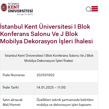
Lütfen
dikkat:
Bu
web
sitesi
İstanbul Kent Üniversitesi I Blok
bir
erişilebilirlik
Konferans Salonu Ve J Blok
sistemi
Mobilya Dekorasyon İşleri İhalesi
içerir.
İstanbul Kent Üniversitesi I Blok Konferans Salonu Ve J Blok
Mobilya Dekorasyon İşleri İhalesi
İhale Numarası
202501002
İhale Tarihi
14.01.2025 – 11:00
Satın alınacak
Özellikleri teknik şartnamede belirtilen
Mal/Hizmet
mobilya ve dekorasyon işleri kapsamı