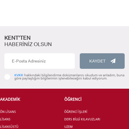
LİSANSÜSTÜ EĞİTİM ENSTİTÜSÜ
ADAYLARI
KENT’TEN
HABERİNİZ OLSUN
ÖNLİSANS ve
KAYDET
LİSANS ADAY ÖĞRENCİ
KVKK
hakkındaki bilgilendirme dokümanlarını okudum ve anladım, buna
göre paylaştığım bilgilerimin işlenebileceğini kabul ediyorum.
AKADEMİK
ÖĞRENCİ
YATAY GEÇİŞ
ÖN LİSANS
ÖĞRENCİ İŞLERİ
LİSANS
DERS BİLGİ KILAVUZLARI
LİSANSÜSTÜ
UZEM