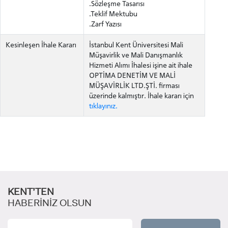
.Sözleşme Tasarısı
.Teklif Mektubu
.Zarf Yazısı
Kesinleşen İhale Kararı
İstanbul Kent Üniversitesi Mali
ÖNLİSANS ve
Müşavirlik ve Mali Danışmanlık
LİSANS ADAY ÖĞRENCİ
Hizmeti Alımı İhalesi işine ait ihale
OPTİMA DENETİM VE MALİ
MÜŞAVİRLİK LTD.ŞTİ. firması
üzerinde kalmıştır. İhale kararı için
tıklayınız.
YATAY GEÇİŞ
KENT’TEN
HABERİNİZ OLSUN