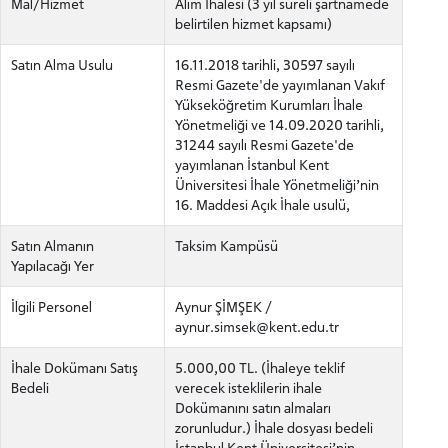
Mal/Hizmet
Alım İhalesi (3 yıl süreli şartnamede
belirtilen hizmet kapsamı)
Satın Alma Usulu
16.11.2018 tarihli, 30597 sayılı
Resmi Gazete'de yayımlanan Vakıf
Yükseköğretim Kurumları İhale
Yönetmeliği ve 14.09.2020 tarihli,
31244 sayılı Resmi Gazete'de
yayımlanan İstanbul Kent
Üniversitesi İhale Yönetmeliği’nin
16. Maddesi Açık İhale usulü,
Satın Almanın
Taksim Kampüsü
Yapılacağı Yer
İlgili Personel
Aynur ŞİMŞEK /
aynur.simsek@kent.edu.tr
İhale Dokümanı Satış
5.000,00 TL. (İhaleye teklif
Bedeli
verecek isteklilerin ihale
Dokümanını satın almaları
zorunludur.) İhale dosyası bedeli
İstanbul Kent Üniversitesi’nin