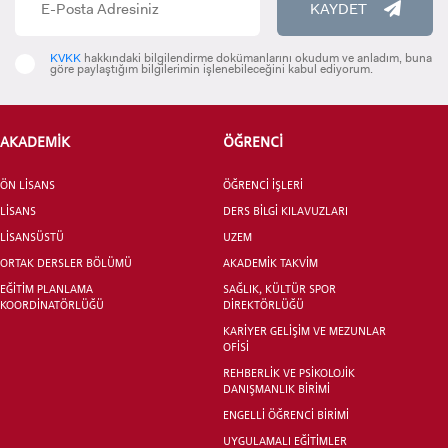
KAYDET
KVKK
hakkındaki bilgilendirme dokümanlarını okudum ve anladım, buna
göre paylaştığım bilgilerimin işlenebileceğini kabul ediyorum.
AKADEMİK
ÖĞRENCİ
ÖN LİSANS
ÖĞRENCİ İŞLERİ
LİSANS
DERS BİLGİ KILAVUZLARI
LİSANSÜSTÜ
UZEM
ORTAK DERSLER BÖLÜMÜ
AKADEMİK TAKVİM
EĞİTİM PLANLAMA
SAĞLIK, KÜLTÜR SPOR
KOORDİNATÖRLÜĞÜ
DİREKTÖRLÜĞÜ
KARİYER GELİŞİM VE MEZUNLAR
OFİSİ
REHBERLİK VE PSİKOLOJİK
DANIŞMANLIK BİRİMİ
ENGELLİ ÖĞRENCİ BİRİMİ
UYGULAMALI EĞİTİMLER