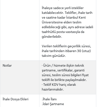
İhaleye sadece yerli istekliler
katılabilecektir. Teklifler, ihale tarih
ve saatine kadar İstanbul Kent
Üniversitesine elden teslim
edilebileceği gibi, aynı adrese iadeli
ADAY ÖĞRENCİ
taahhütlü posta vasıtasıyla da
gönderilebilir.
Verilen tekliflerin geçerlilik süresi,
ihale tarihinden itibaren 30 (otuz)
takvim günüdür.
INTERNATIONAL
STUDENT
Notlar
· Ürün / hizmete ilişkin teknik
şartname, sertifikalar, garanti
süresi, teslim süresi bilgileri fiyat
teklifi ile birlikte paylaşılmalıdır.
· Teklif KDV hariç olarak
hazırlanmalıdır.
LİSANSÜSTÜ EĞİTİM ENSTİTÜSÜ
İhale Dosya Ekleri
.İhale İlanı
ADAYLARI
.İdari Şartname