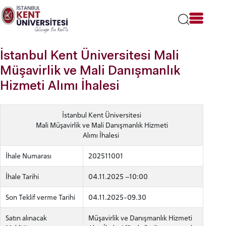
Lütfen
dikkat:
Bu
web
sitesi
İstanbul Kent Üniversitesi Mali
bir
erişilebilirlik
Müşavirlik ve Mali Danışmanlık
sistemi
Hizmeti Alımı İhalesi
içerir.
İstanbul Kent Üniversitesi
Mali Müşavirlik ve Mali Danışmanlık Hizmeti
Alımı İhalesi
İhale Numarası
202511001
İhale Tarihi
04.11.2025 –10:00
Son Teklif verme Tarihi
04.11.2025-09.30
Satın alınacak
Müşavirlik ve Danışmanlık Hizmeti