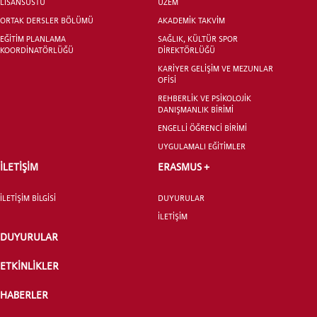
LİSANSÜSTÜ
UZEM
ORTAK DERSLER BÖLÜMÜ
AKADEMİK TAKVİM
EĞİTİM PLANLAMA
SAĞLIK, KÜLTÜR SPOR
KOORDİNATÖRLÜĞÜ
DİREKTÖRLÜĞÜ
KARİYER GELİŞİM VE MEZUNLAR
OFİSİ
YATAY GEÇİŞ
REHBERLİK VE PSİKOLOJİK
DANIŞMANLIK BİRİMİ
ENGELLİ ÖĞRENCİ BİRİMİ
UYGULAMALI EĞİTİMLER
İLETİŞİM
ERASMUS +
İLETİŞİM BİLGİSİ
DUYURULAR
İLETİŞİM
DUYURULAR
ETKİNLİKLER
HABERLER