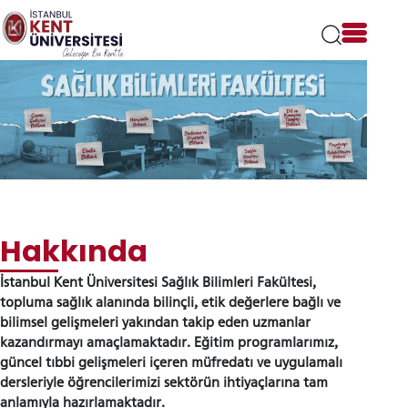
Lütfen
dikkat:
Bu
web
sitesi
bir
erişilebilirlik
sistemi
içerir.
İstanbul Kent Üniversitesi Sağlık Bilimleri Fakültesi,
Hakkında
topluma sağlık alanında bilinçli, etik değerlere bağlı ve
bilimsel gelişmeleri yakından takip eden uzmanlar
kazandırmayı amaçlamaktadır. Eğitim programlarımız,
güncel tıbbi gelişmeleri içeren müfredatı ve uygulamalı
dersleriyle öğrencilerimizi sektörün ihtiyaçlarına tam
anlamıyla hazırlamaktadır.