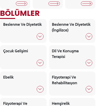
Formlar
İş Akış Süreçleri
📆 Akadem
Takvim
Akademisyen
Araştırma
Kalite
Görüşme Gün
Ve Saatleri
BÖLÜMLER