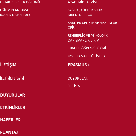
ORTAK DERSLER BÖLÜMÜ
AKADEMİK TAKVİM
DUYURU
EĞİTİM PLANLAMA
SAĞLIK, KÜLTÜR SPOR
KOORDİNATÖRLÜĞÜ
DİREKTÖRLÜĞÜ
KARİYER GELİŞİM VE MEZUNLAR
OFİSİ
REHBERLİK VE PSİKOLOJİK
DANIŞMANLIK BİRİMİ
ENGELLİ ÖĞRENCİ BİRİMİ
UYGULAMALI EĞİTİMLER
İLETİŞİM
ERASMUS +
İLETİŞİM BİLGİSİ
DUYURULAR
İLETİŞİM
DUYURULAR
ETKİNLİKLER
HABERLER
PUANTAJ