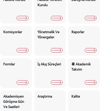
Dekanın Mesajı
Misyon, Vizyon
Fakülte Yön
Ve Değerlerimiz
Fakülte Kurulu
Fakülte Yönetim
Danışma Ku
Kurulu
Komisyonlar
Yönetmelik Ve
Raporlar
Yönergeler