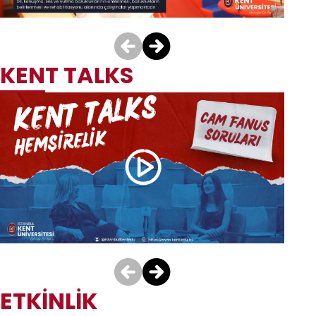
Rehabilitasyon
(İngilizce)
Hemşirelik (İngilizce)
Sağlık Yönetimi
BÖLÜM TANITIM
VİDEOLARI
ADAY ÖĞRENCİ