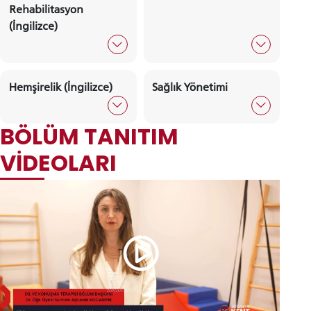
Beslenme Ve Diyetetik
Beslenme Ve Diyet
(İngilizce)
Çocuk Gelişimi
Dil Ve Konuşma
Terapisi
Ebelik
Fizyoterapi Ve
Rehabilitasyon
Fizyoterapi Ve
Hemşirelik