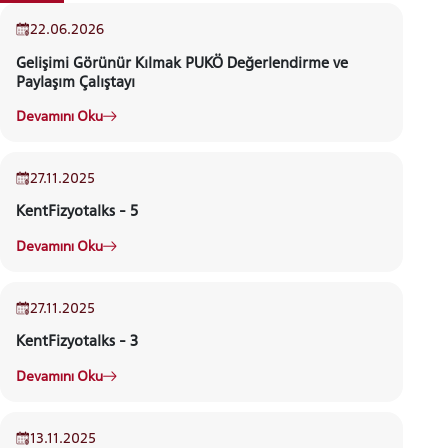
22.06.2026
Gelişimi Görünür Kılmak PUKÖ Değerlendirme ve
Paylaşım Çalıştayı
Devamını Oku
INTERNATIONAL
STUDENT
27.11.2025
KentFizyotalks - 5
KENT TALKS
Devamını Oku
LİSANSÜSTÜ EĞİTİM ENSTİTÜSÜ
ADAYLARI
27.11.2025
KentFizyotalks - 3
Devamını Oku
ÖNLİSANS ve
LİSANS ADAY ÖĞRENCİ
13.11.2025