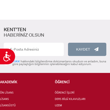
KENT’TEN
HABERİNİZ OLSUN
KAYDET
Ulaşılabilirlik
KVKK
hakkındaki bilgilendirme dokümanlarını okudum ve anladım, buna
göre paylaştığım bilgilerimin işlenebileceğini kabul ediyorum.
AKADEMİK
ÖĞRENCİ
ÖN LİSANS
ÖĞRENCİ İŞLERİ
LİSANS
DERS BİLGİ KILAVUZLARI
LİSANSÜSTÜ
UZEM