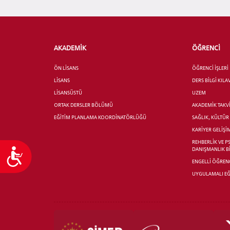
AKADEMİK
ÖĞRENCİ
ÖN LİSANS
ÖĞRENCİ İŞLERİ
LİSANS
DERS BİLGİ KIL
LİSANSÜSTÜ
UZEM
ORTAK DERSLER BÖLÜMÜ
AKADEMİK TAKV
EĞİTİM PLANLAMA KOORDİNATÖRLÜĞÜ
SAĞLIK, KÜLTÜ
KARİYER GELİŞİ
REHBERLİK VE P
DANIŞMANLIK B
Ulaşılabilirlik
ENGELLİ ÖĞRENC
UYGULAMALI EĞ