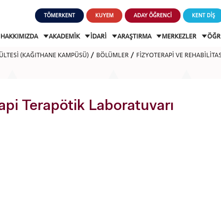
TÖMERKENT
KUYEM
ADAY ÖĞRENCİ
KENT DİŞ
HAKKIMIZDA
AKADEMİK
İDARİ
ARAŞTIRMA
MERKEZLER
ÖĞR
KÜLTESİ (KAĞITHANE KAMPÜSÜ)
BÖLÜMLER
FİZYOTERAPİ VE REHABİLİT
api Terapötik Laboratuvarı