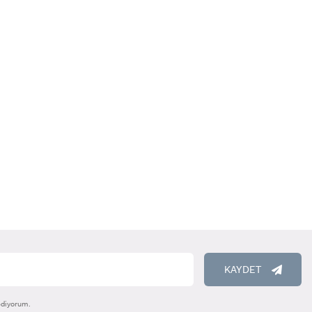
RENCİ
KAYDET
ediyorum.