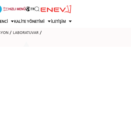
HIZLI MENÜ
TR
ENCİ
KALİTE YÖNETİMİ
İLETİŞİM
ASYON
LABORATUVAR