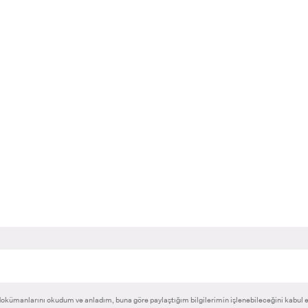
RNATIONAL
LİSANSÜSTÜ EĞİTİM
ÖNLİSANS ve
ENT
ENSTİTÜSÜ
LİSANS ADAY ÖĞ
ADAYLARI
 GEÇİŞ
okümanlarını okudum ve anladım, buna göre paylaştığım bilgilerimin işlenebileceğini kabul 