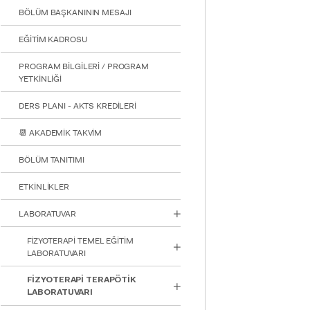
için
BÖLÜM BAŞKANININ MESAJI
Control-
F10'a
EĞİTİM KADROSU
basın.
PROGRAM BİLGİLERİ / PROGRAM
YETKİNLİĞİ
DERS PLANI - AKTS KREDİLERİ
📆 AKADEMİK TAKVİM
BÖLÜM TANITIMI
ETKİNLİKLER
LABORATUVAR
FİZYOTERAPİ TEMEL EĞİTİM
LABORATUVARI
FİZYOTERAPİ TERAPÖTİK
LABORATUVARI