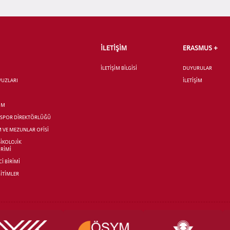
İLETİŞİM
ERASMUS +
İLETİŞİM BİLGİSİ
DUYURULAR
AVUZLARI
İLETİŞİM
İM
R SPOR DİREKTÖRLÜĞÜ
M VE MEZUNLAR OFİSİ
SİKOLOJİK
İRİMİ
İ BİRİMİ
İTİMLER