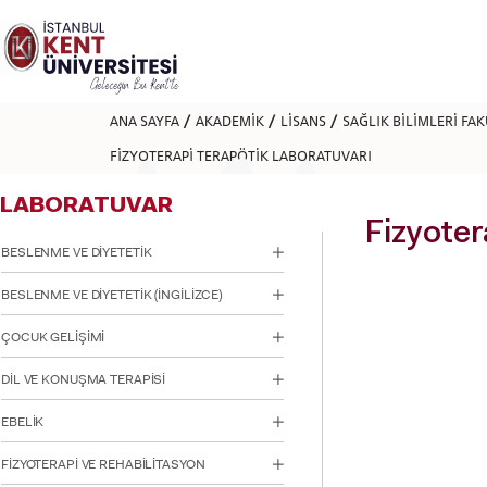
Lütfen
dikkat:
Bu
web
sitesi
bir
ANA SAYFA
AKADEMİK
LİSANS
SAĞLIK BİLİMLERİ FA
erişilebilirlik
sistemi
FİZYOTERAPİ TERAPÖTİK LABORATUVARI
içerir.
Web
LABORATUVAR
sitesini,
ekran
Fizyoter
okuyucu
BESLENME VE DİYETETİK
kullanan
görme
BESLENME VE DİYETETİK (İNGİLİZCE)
engellilere
göre
ÇOCUK GELİŞİMİ
ayarlamak
için
DİL VE KONUŞMA TERAPİSİ
Control-
F11'e
basın;
EBELİK
Erişilebilirlik
menüsünü
FİZYOTERAPİ VE REHABİLİTASYON
açmak