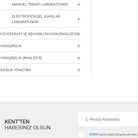
MANUEL TERAPİ LABORATUVARI
ELEKTROFİZİKSEL AJANLAR
LABORATUVARI
INTE
STUD
FİZYOTERAPİ VE REHABİLİTASYON (İNGİLİZCE)
HEMŞİRELİK
HEMŞİRELİK (İNGİLİZCE)
SAĞLIK YÖNETİMİ
YATAY
KENT’TEN
HABERİNİZ OLSUN
KVKK
hakkındaki bilgilendirme d