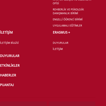
OFİSİ
LİSANSÜSTÜ EĞİTİM ENSTİTÜSÜ
REHBERLİK VE PSİKOLOJİK
DANIŞMANLIK BİRİMİ
ADAYLARI
ENGELLİ ÖĞRENCİ BİRİMİ
UYGULAMALI EĞİTİMLER
İLETİŞİM
ERASMUS +
ÖNLİSANS ve
İLETİŞİM BİLGİSİ
DUYURULAR
LİSANS ADAY ÖĞRENCİ
İLETİŞİM
DUYURULAR
ETKİNLİKLER
HABERLER
YATAY GEÇİŞ
PUANTAJ