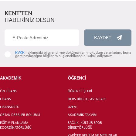
KENT’TEN
HABERİNİZ OLSUN
KAYDET
KVKK
hakkındaki bilgilendirme dokümanlarını okudum ve anladım, buna
göre paylaştığım bilgilerimin işlenebileceğini kabul ediyorum.
ADAY ÖĞRENCİ
AKADEMİK
ÖĞRENCİ
ÖN LİSANS
ÖĞRENCİ İŞLERİ
LİSANS
DERS BİLGİ KILAVUZLARI
INTERNATIONAL
LİSANSÜSTÜ
UZEM
STUDENT
ORTAK DERSLER BÖLÜMÜ
AKADEMİK TAKVİM
EĞİTİM PLANLAMA
SAĞLIK, KÜLTÜR SPOR
KOORDİNATÖRLÜĞÜ
DİREKTÖRLÜĞÜ
KARİYER GELİŞİM VE MEZUNLAR