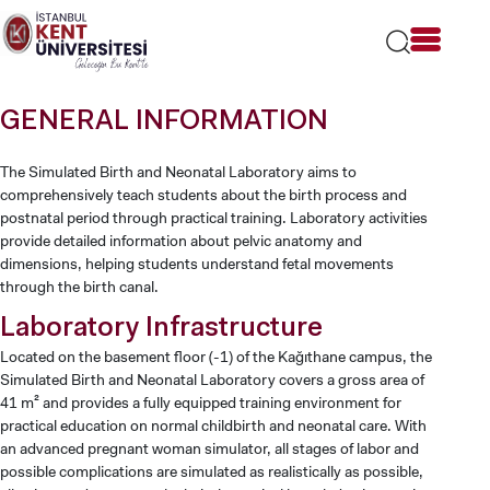
Lütfen
dikkat:
Bu
web
sitesi
GENERAL INFORMATION
bir
erişilebilirlik
sistemi
The Simulated Birth and Neonatal Laboratory aims to
içerir.
comprehensively teach students about the birth process and
postnatal period through practical training. Laboratory activities
provide detailed information about pelvic anatomy and
dimensions, helping students understand fetal movements
through the birth canal.
Laboratory Infrastructure
Located on the basement floor (-1) of the Kağıthane campus, the
Simulated Birth and Neonatal Laboratory covers a gross area of
41 m² and provides a fully equipped training environment for
practical education on normal childbirth and neonatal care. With
an advanced pregnant woman simulator, all stages of labor and
possible complications are simulated as realistically as possible,