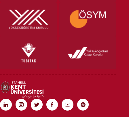
TÜM HAKLARI SAKLIDIR | COPYRIGHT 2020 | İSTANBUL KENT ÜNİVERSİTESİ
Rebist