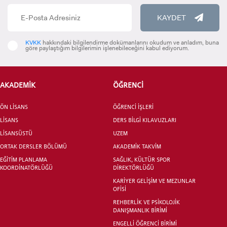
KAYDET
INTERNATIONAL
STUDENT
KVKK
hakkındaki bilgilendirme dokümanlarını okudum ve anladım, buna
göre paylaştığım bilgilerimin işlenebileceğini kabul ediyorum.
AKADEMİK
ÖĞRENCİ
LİSANSÜSTÜ EĞİTİM ENSTİTÜSÜ
ADAYLARI
ÖN LİSANS
ÖĞRENCİ İŞLERİ
LİSANS
DERS BİLGİ KILAVUZLARI
LİSANSÜSTÜ
UZEM
ORTAK DERSLER BÖLÜMÜ
AKADEMİK TAKVİM
EĞİTİM PLANLAMA
SAĞLIK, KÜLTÜR SPOR
ÖNLİSANS ve
KOORDİNATÖRLÜĞÜ
DİREKTÖRLÜĞÜ
LİSANS ADAY ÖĞRENCİ
KARİYER GELİŞİM VE MEZUNLAR
OFİSİ
REHBERLİK VE PSİKOLOJİK
DANIŞMANLIK BİRİMİ
ENGELLİ ÖĞRENCİ BİRİMİ