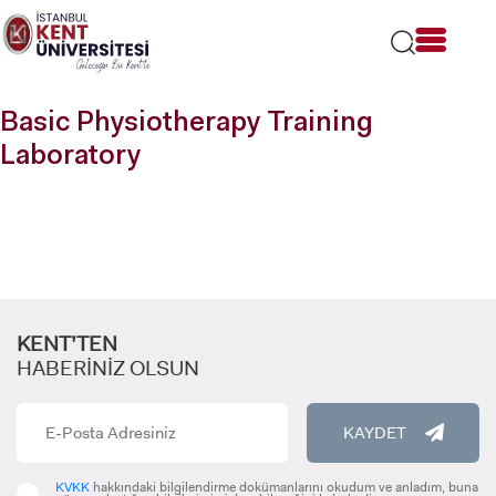
Lütfen
dikkat:
Bu
web
sitesi
Basic Physiotherapy Training
bir
erişilebilirlik
Laboratory
sistemi
içerir.
KENT’TEN
HABERİNİZ OLSUN
KAYDET
KVKK
hakkındaki bilgilendirme dokümanlarını okudum ve anladım, buna