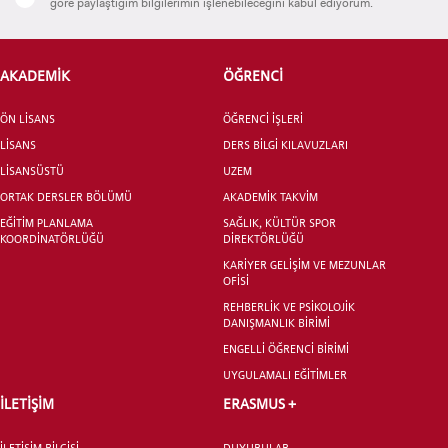
göre paylaştığım bilgilerimin işlenebileceğini kabul ediyorum.
AKADEMİK
ÖĞRENCİ
ADAY ÖĞRENCİ
ÖN LİSANS
ÖĞRENCİ İŞLERİ
LİSANS
DERS BİLGİ KILAVUZLARI
LİSANSÜSTÜ
UZEM
ORTAK DERSLER BÖLÜMÜ
AKADEMİK TAKVİM
INTERNATIONAL
EĞİTİM PLANLAMA
SAĞLIK, KÜLTÜR SPOR
KOORDİNATÖRLÜĞÜ
DİREKTÖRLÜĞÜ
STUDENT
KARİYER GELİŞİM VE MEZUNLAR
OFİSİ
REHBERLİK VE PSİKOLOJİK
DANIŞMANLIK BİRİMİ
ENGELLİ ÖĞRENCİ BİRİMİ
LİSANSÜSTÜ EĞİTİM ENSTİTÜSÜ
UYGULAMALI EĞİTİMLER
ADAYLARI
İLETİŞİM
ERASMUS +
İLETİŞİM BİLGİSİ
DUYURULAR