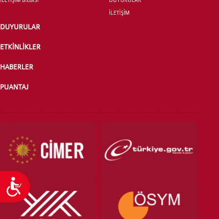
İLETİŞİM
DUYURULAR
ÖNLİSANS ve
LİSANS ADAY ÖĞRENCİ
ETKİNLİKLER
HABERLER
PUANTAJ
YATAY GEÇİŞ
Ulaşılabilirlik