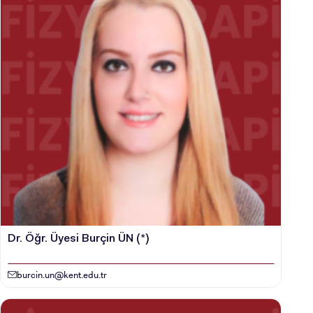
Dr. Öğr. Üyesi Burçin ÜN (*)
burcin.un@kent.edu.tr