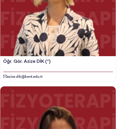
Öğr. Gör. Azize DİK (*)
azize.dik@kent.edu.tr