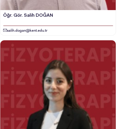
Öğr. Gör. Salih DOĞAN
salih.dogan@kent.edu.tr
ADAY ÖĞRENCİ
INTERNATIONAL
STUDENT