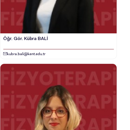
LİSANSÜSTÜ EĞİTİM ENSTİTÜSÜ
ADAYLARI
Öğr. Gör. Kübra BALİ
kubra.bali@kent.edu.tr
ÖNLİSANS ve
LİSANS ADAY ÖĞRENCİ
YATAY GEÇİŞ