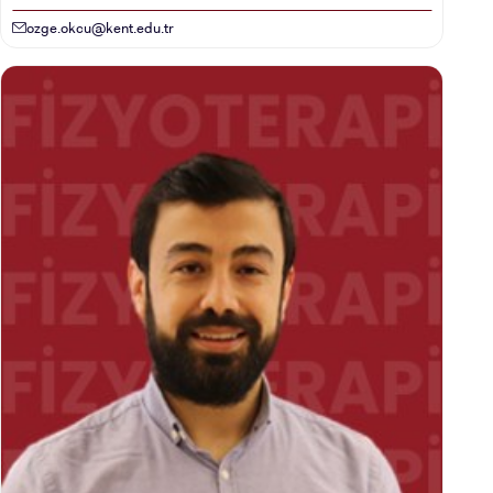
ozge.okcu@kent.edu.tr