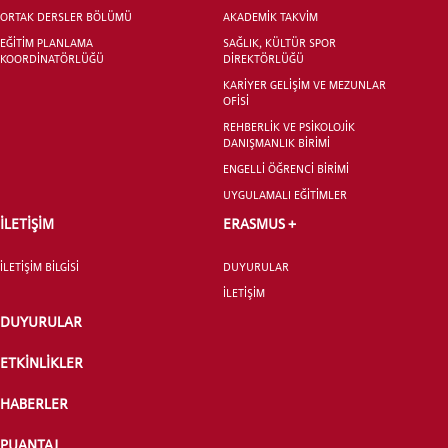
ORTAK DERSLER BÖLÜMÜ
AKADEMİK TAKVİM
EĞİTİM PLANLAMA
SAĞLIK, KÜLTÜR SPOR
KOORDİNATÖRLÜĞÜ
DİREKTÖRLÜĞÜ
KARİYER GELİŞİM VE MEZUNLAR
OFİSİ
REHBERLİK VE PSİKOLOJİK
DANIŞMANLIK BİRİMİ
ENGELLİ ÖĞRENCİ BİRİMİ
UYGULAMALI EĞİTİMLER
İLETİŞİM
ERASMUS +
İLETİŞİM BİLGİSİ
DUYURULAR
İLETİŞİM
DUYURULAR
ETKİNLİKLER
HABERLER
PUANTAJ