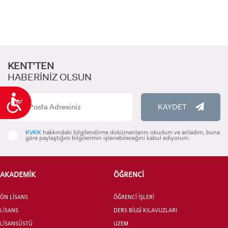
KENT’TEN
HABERİNİZ OLSUN
Ulaşılabilirlik
KAYDET
KVKK
hakkındaki bilgilendirme dokümanlarını okudum ve anladım, buna
göre paylaştığım bilgilerimin işlenebileceğini kabul ediyorum.
AKADEMİK
ÖĞRENCİ
ÖN LİSANS
ÖĞRENCİ İŞLERİ
LİSANS
DERS BİLGİ KILAVUZLARI
LİSANSÜSTÜ
UZEM