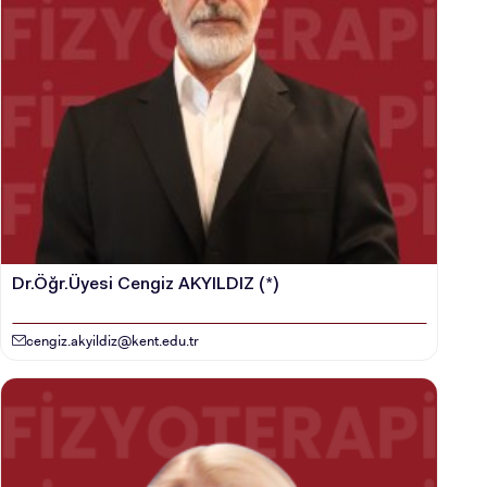
Dr.Öğr.Üyesi Cengiz AKYILDIZ (*)
cengiz.akyildiz@kent.edu.tr