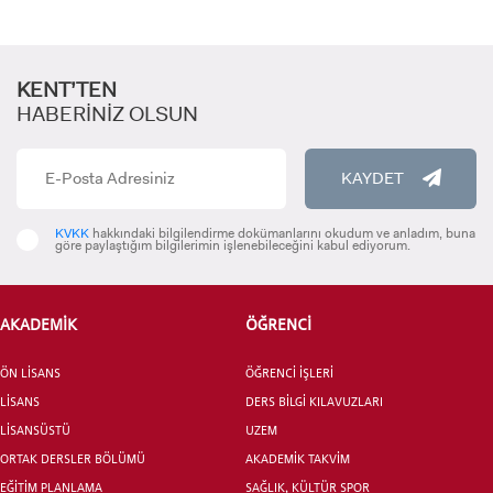
KENT’TEN
HABERİNİZ OLSUN
KAYDET
KVKK
hakkındaki bilgilendirme dokümanlarını okudum ve anladım, buna
göre paylaştığım bilgilerimin işlenebileceğini kabul ediyorum.
AKADEMİK
ÖĞRENCİ
ÖN LİSANS
ÖĞRENCİ İŞLERİ
LİSANS
DERS BİLGİ KILAVUZLARI
LİSANSÜSTÜ
UZEM
ORTAK DERSLER BÖLÜMÜ
AKADEMİK TAKVİM
EĞİTİM PLANLAMA
SAĞLIK, KÜLTÜR SPOR