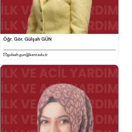
Öğr. Gör. Gülşah GÜN
gulsah.gun@kent.edu.tr