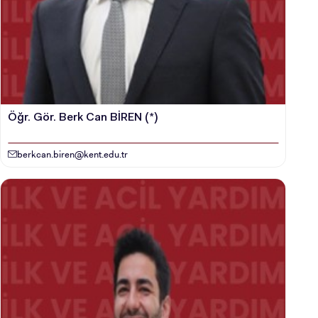
Öğr. Gör. Berk Can BİREN (*)
berkcan.biren@kent.edu.tr