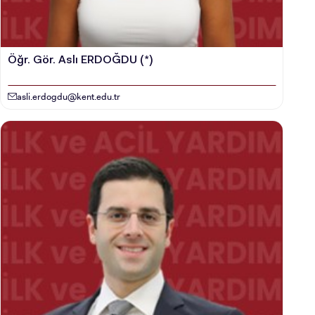
Öğr. Gör. Aslı ERDOĞDU (*)
asli.erdogdu@kent.edu.tr