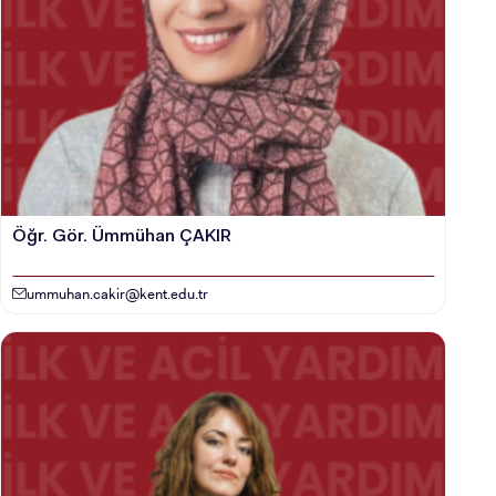
Öğr. Gör. Ümmühan ÇAKIR
ummuhan.cakir@kent.edu.tr