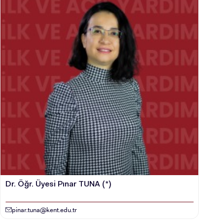
LİSANSÜSTÜ EĞİTİM ENSTİTÜSÜ
ADAYLARI
ÖNLİSANS ve
LİSANS ADAY ÖĞRENCİ
YATAY GEÇİŞ
Dr. Öğr. Üyesi Pınar TUNA (*)
pinar.tuna@kent.edu.tr