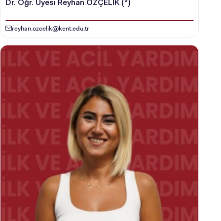
Dr. Öğr. Üyesi Reyhan ÖZÇELİK (*)
reyhan.ozcelik@kent.edu.tr