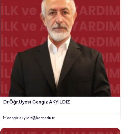
Dr.Öğr.Üyesi Cengiz AKYILDIZ
cengiz.akyildiz@kent.edu.tr