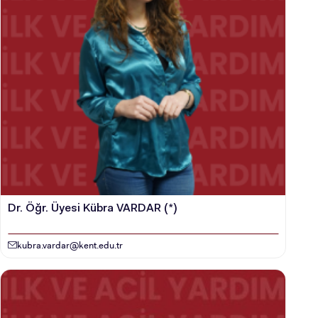
ADAY ÖĞRENCİ
Dr. Öğr. Üyesi Kübra VARDAR (*)
kubra.vardar@kent.edu.tr
INTERNATIONAL
STUDENT