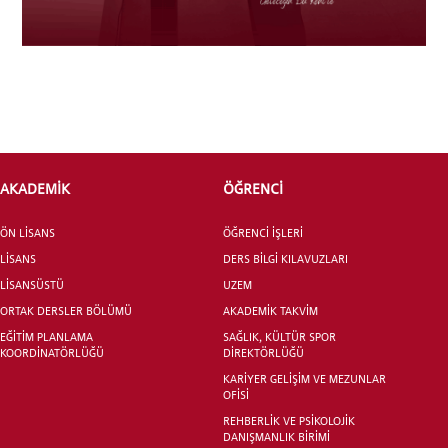
LİSANSÜSTÜ EĞİTİM ENSTİTÜSÜ
ADAYLARI
ÖNLİSANS ve
LİSANS ADAY ÖĞRENCİ
AKADEMİK
ÖĞRENCİ
ÖN LİSANS
ÖĞRENCİ İŞLERİ
LİSANS
DERS BİLGİ KILAVUZLARI
LİSANSÜSTÜ
UZEM
YATAY GEÇİŞ
ORTAK DERSLER BÖLÜMÜ
AKADEMİK TAKVİM
EĞİTİM PLANLAMA
SAĞLIK, KÜLTÜR SPOR
KOORDİNATÖRLÜĞÜ
DİREKTÖRLÜĞÜ
KARİYER GELİŞİM VE MEZUNLAR
OFİSİ
REHBERLİK VE PSİKOLOJİK
DANIŞMANLIK BİRİMİ