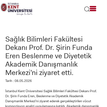
Lütfen
dikkat:
Bu
web
sitesi
bir
erişilebilirlik
sistemi
Sağlık Bilimleri Fakültesi
içerir.
Dekanı Prof. Dr. Şirin Funda
Eren Beslenme ve Diyetetik
Akademik Danışmanlık
Merkezi’ni ziyaret etti.
Tarih : 08.05.2026
İstanbul Kent Üniversitesi Sağlık Bilimleri Fakültesi Dekanı Prof.
Dr. Şirin Funda Eren, Beslenme ve Diyetetik Akademik
Danışmanlık Merkezi’ni ziyaret ederek gerçekleştirilen vücut
kompozisyon analizi uygulamasına katıldı. Akademik danışmanlık