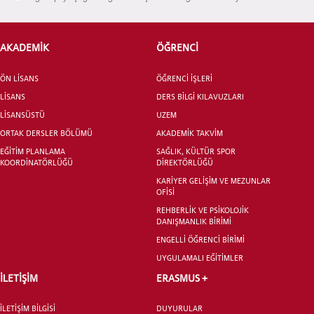
STUDENT
AKADEMİK
ÖĞRENCİ
ÖN LİSANS
ÖĞRENCİ İŞLERİ
LİSANSÜSTÜ EĞİTİM ENSTİTÜSÜ
LİSANS
DERS BİLGİ KILAVUZLARI
ADAYLARI
LİSANSÜSTÜ
UZEM
ORTAK DERSLER BÖLÜMÜ
AKADEMİK TAKVİM
EĞİTİM PLANLAMA
SAĞLIK, KÜLTÜR SPOR
KOORDİNATÖRLÜĞÜ
DİREKTÖRLÜĞÜ
KARİYER GELİŞİM VE MEZUNLAR
OFİSİ
ÖNLİSANS ve
LİSANS ADAY ÖĞRENCİ
REHBERLİK VE PSİKOLOJİK
DANIŞMANLIK BİRİMİ
ENGELLİ ÖĞRENCİ BİRİMİ
UYGULAMALI EĞİTİMLER
İLETİŞİM
ERASMUS +
YATAY GEÇİŞ
İLETİŞİM BİLGİSİ
DUYURULAR