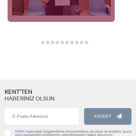
KENT’TEN
ADAY ÖĞRENCİ
HABERİNİZ OLSUN
KAYDET
KVKK
hakkındaki bilgilendirme dokümanlarını okudum ve anladım, buna
INTERNATIONAL
göre paylaştığım bilgilerimin işlenebileceğini kabul ediyorum.