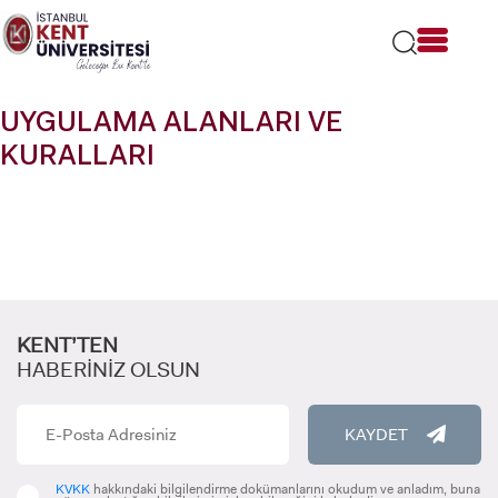
Lütfen
dikkat:
Bu
web
sitesi
UYGULAMA ALANLARI VE
bir
erişilebilirlik
KURALLARI
sistemi
içerir.
KENT’TEN
HABERİNİZ OLSUN
KAYDET
KVKK
hakkındaki bilgilendirme dokümanlarını okudum ve anladım, buna