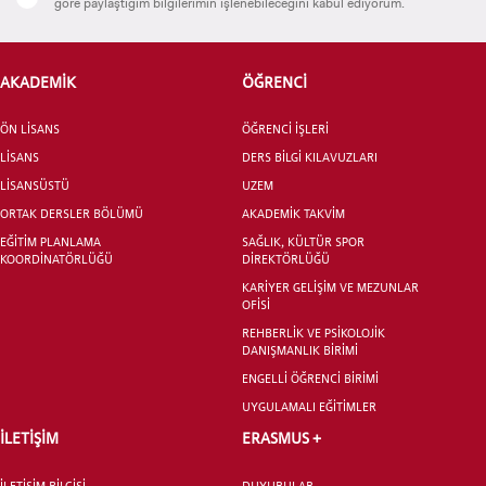
göre paylaştığım bilgilerimin işlenebileceğini kabul ediyorum.
AKADEMİK
ÖĞRENCİ
ADAY ÖĞRENCİ
ÖN LİSANS
ÖĞRENCİ İŞLERİ
LİSANS
DERS BİLGİ KILAVUZLARI
LİSANSÜSTÜ
UZEM
ORTAK DERSLER BÖLÜMÜ
AKADEMİK TAKVİM
INTERNATIONAL
EĞİTİM PLANLAMA
SAĞLIK, KÜLTÜR SPOR
KOORDİNATÖRLÜĞÜ
DİREKTÖRLÜĞÜ
STUDENT
KARİYER GELİŞİM VE MEZUNLAR
OFİSİ
REHBERLİK VE PSİKOLOJİK
DANIŞMANLIK BİRİMİ
ENGELLİ ÖĞRENCİ BİRİMİ
LİSANSÜSTÜ EĞİTİM ENSTİTÜSÜ
UYGULAMALI EĞİTİMLER
ADAYLARI
İLETİŞİM
ERASMUS +
İLETİŞİM BİLGİSİ
DUYURULAR