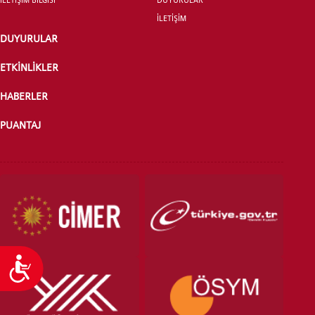
İLETİŞİM
DUYURULAR
ÖNLİSANS ve
LİSANS ADAY ÖĞRENCİ
ETKİNLİKLER
HABERLER
PUANTAJ
YATAY GEÇİŞ
Ulaşılabilirlik