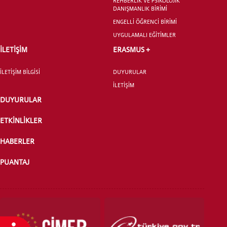
REHBERLİK VE PSİKOLOJİK
DANIŞMANLIK BİRİMİ
ENGELLİ ÖĞRENCİ BİRİMİ
UYGULAMALI EĞİTİMLER
YATAY GEÇİŞ
İLETİŞİM
ERASMUS +
İLETİŞİM BİLGİSİ
DUYURULAR
İLETİŞİM
DUYURULAR
ETKİNLİKLER
HABERLER
PUANTAJ