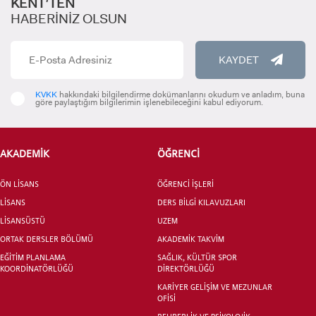
KENT’TEN
HABERİNİZ OLSUN
KAYDET
INTERNATIONAL
STUDENT
KVKK
hakkındaki bilgilendirme dokümanlarını okudum ve anladım, buna
göre paylaştığım bilgilerimin işlenebileceğini kabul ediyorum.
AKADEMİK
ÖĞRENCİ
LİSANSÜSTÜ EĞİTİM ENSTİTÜSÜ
ÖN LİSANS
ADAYLARI
ÖĞRENCİ İŞLERİ
LİSANS
DERS BİLGİ KILAVUZLARI
LİSANSÜSTÜ
UZEM
ORTAK DERSLER BÖLÜMÜ
AKADEMİK TAKVİM
EĞİTİM PLANLAMA
SAĞLIK, KÜLTÜR SPOR
KOORDİNATÖRLÜĞÜ
DİREKTÖRLÜĞÜ
ÖNLİSANS ve
LİSANS ADAY ÖĞRENCİ
KARİYER GELİŞİM VE MEZUNLAR
OFİSİ