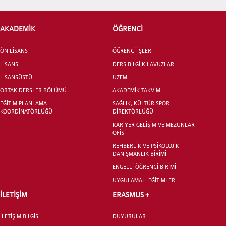
ÖNLİSANS ve
AKADEMİK
ÖĞRENCİ
LİSANS ADAY ÖĞRENCİ
ÖN LİSANS
ÖĞRENCİ İŞLERİ
LİSANS
DERS BİLGİ KILAVUZLARI
LİSANSÜSTÜ
UZEM
ORTAK DERSLER BÖLÜMÜ
AKADEMİK TAKVİM
YATAY GEÇİŞ
EĞİTİM PLANLAMA
SAĞLIK, KÜLTÜR SPOR
KOORDİNATÖRLÜĞÜ
DİREKTÖRLÜĞÜ
KARİYER GELİŞİM VE MEZUNLAR
OFİSİ
REHBERLİK VE PSİKOLOJİK
DANIŞMANLIK BİRİMİ
ENGELLİ ÖĞRENCİ BİRİMİ
UYGULAMALI EĞİTİMLER
İLETİŞİM
ERASMUS +
İLETİŞİM BİLGİSİ
DUYURULAR