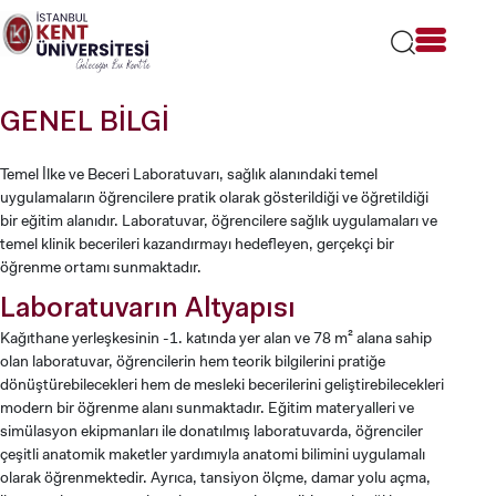
Lütfen
dikkat:
Bu
web
sitesi
GENEL BİLGİ
bir
erişilebilirlik
sistemi
Temel İlke ve Beceri Laboratuvarı, sağlık alanındaki temel
içerir.
uygulamaların öğrencilere pratik olarak gösterildiği ve öğretildiği
bir eğitim alanıdır. Laboratuvar, öğrencilere sağlık uygulamaları ve
temel klinik becerileri kazandırmayı hedefleyen, gerçekçi bir
öğrenme ortamı sunmaktadır.
Laboratuvarın Altyapısı
Kağıthane yerleşkesinin -1. katında yer alan ve 78 m² alana sahip
olan laboratuvar, öğrencilerin hem teorik bilgilerini pratiğe
dönüştürebilecekleri hem de mesleki becerilerini geliştirebilecekleri
modern bir öğrenme alanı sunmaktadır. Eğitim materyalleri ve
simülasyon ekipmanları ile donatılmış laboratuvarda, öğrenciler
çeşitli anatomik maketler yardımıyla anatomi bilimini uygulamalı
olarak öğrenmektedir. Ayrıca, tansiyon ölçme, damar yolu açma,