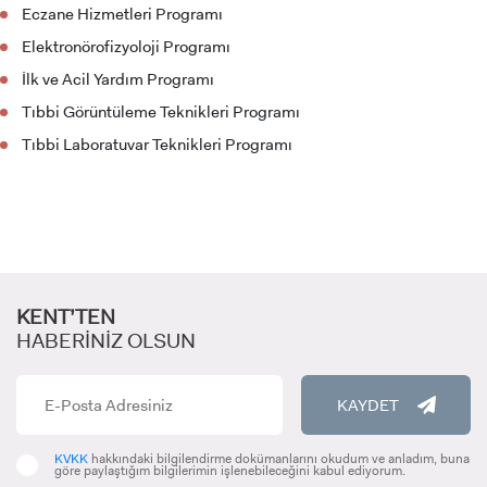
Eczane Hizmetleri Programı
Elektronörofizyoloji Programı
ADAY ÖĞRENCİ
İlk ve Acil Yardım Programı
Tıbbi Görüntüleme Teknikleri Programı
Tıbbi Laboratuvar Teknikleri Programı
INTERNATIONAL
STUDENT
KENT’TEN
HABERİNİZ OLSUN
LİSANSÜSTÜ EĞİTİM ENSTİTÜSÜ
KAYDET
ADAYLARI
KVKK
hakkındaki bilgilendirme dokümanlarını okudum ve anladım, buna
göre paylaştığım bilgilerimin işlenebileceğini kabul ediyorum.