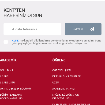
KENT’TEN
HABERİNİZ OLSUN
KAYDET
ADAY ÖĞRENCİ
KVKK
hakkındaki bilgilendirme dokümanlarını okudum ve anladım, buna
göre paylaştığım bilgilerimin işlenebileceğini kabul ediyorum.
AKADEMİK
ÖĞRENCİ
ÖN LİSANS
ÖĞRENCİ İŞLERİ
INTERNATIONAL
LİSANS
DERS BİLGİ KILAVUZLARI
STUDENT
LİSANSÜSTÜ
UZEM
ORTAK DERSLER BÖLÜMÜ
AKADEMİK TAKVİM
EĞİTİM PLANLAMA
SAĞLIK, KÜLTÜR SPOR
KOORDİNATÖRLÜĞÜ
DİREKTÖRLÜĞÜ
KARİYER GELİŞİM VE MEZUNLAR