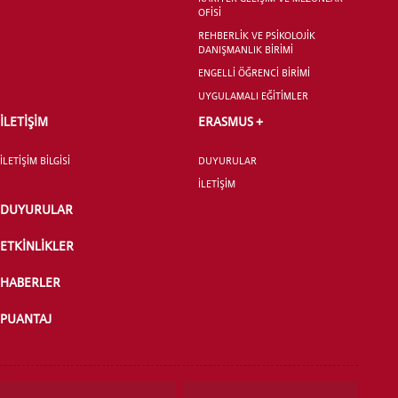
LİSANSÜSTÜ EĞİTİM ENSTİTÜSÜ
OFİSİ
ADAYLARI
REHBERLİK VE PSİKOLOJİK
DANIŞMANLIK BİRİMİ
ENGELLİ ÖĞRENCİ BİRİMİ
UYGULAMALI EĞİTİMLER
İLETİŞİM
ERASMUS +
ÖNLİSANS ve
LİSANS ADAY ÖĞRENCİ
İLETİŞİM BİLGİSİ
DUYURULAR
İLETİŞİM
DUYURULAR
ETKİNLİKLER
YATAY GEÇİŞ
HABERLER
PUANTAJ