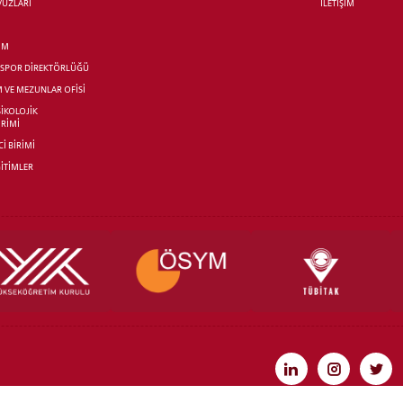
AVUZLARI
İLETİŞİM
İM
R SPOR DİREKTÖRLÜĞÜ
M VE MEZUNLAR OFİSİ
SİKOLOJİK
İRİMİ
İ BİRİMİ
İTİMLER