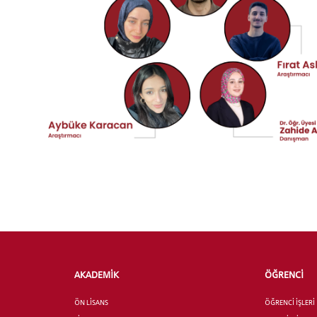
YATAY
AKADEMİK
ÖĞRENCİ
ÖN LİSANS
ÖĞRENCİ İŞLERİ