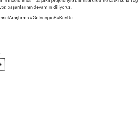
in incelenmesi” başlıklı projeleriyle bilimsel üretime katkı sunan öğ
r, başarılarının devamını diliyoruz.
imselAraştırma #GeleceğinBuKentte
ADAY ÖĞRENCİ
RNATIONAL
LİSANSÜSTÜ EĞİTİM
ÖNLİSANS ve
ENT
ENSTİTÜSÜ
LİSANS ADAY ÖĞ
ADAYLARI