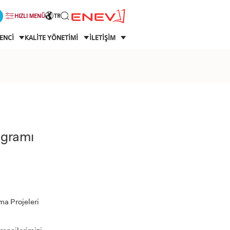
HIZLI MENÜ
TR
ENCİ
KALİTE YÖNETİMİ
İLETİŞİM
ogramı
ma Projeleri