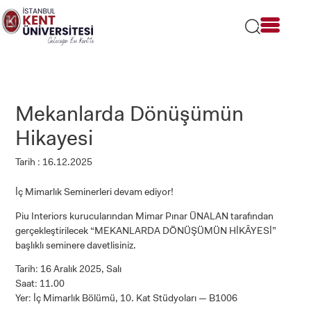
Lütfen
dikkat:
Bu
web
sitesi
bir
erişilebilirlik
sistemi
Mekanlarda Dönüşümün
içerir.
Hikayesi
Tarih : 16.12.2025
İç Mimarlık Seminerleri devam ediyor!
Piu Interiors kurucularından Mimar Pınar ÜNALAN tarafından
gerçekleştirilecek “MEKANLARDA DÖNÜŞÜMÜN HİKÂYESİ”
başlıklı seminere davetlisiniz.
Tarih: 16 Aralık 2025, Salı
Saat: 11.00
Yer: İç Mimarlık Bölümü, 10. Kat Stüdyoları — B1006