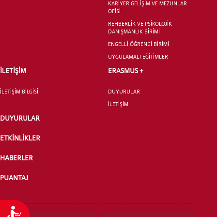
KARİYER GELİŞİM VE MEZUNLAR
OFİSİ
REHBERLİK VE PSİKOLOJİK
DANIŞMANLIK BİRİMİ
YATAY GEÇİŞ
ENGELLİ ÖĞRENCİ BİRİMİ
UYGULAMALI EĞİTİMLER
İLETİŞİM
ERASMUS +
İLETİŞİM BİLGİSİ
DUYURULAR
İLETİŞİM
DUYURULAR
ETKİNLİKLER
HABERLER
PUANTAJ
Ulaşılabilirlik