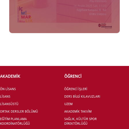
INTERNATIONAL
STUDENT
LİSANSÜSTÜ EĞİTİM ENSTİTÜSÜ
ADAYLARI
AKADEMİK
ÖĞRENCİ
ÖN LİSANS
ÖĞRENCİ İŞLERİ
LİSANS
DERS BİLGİ KILAVUZLARI
LİSANSÜSTÜ
UZEM
ÖNLİSANS ve
ORTAK DERSLER BÖLÜMÜ
AKADEMİK TAKVİM
LİSANS ADAY ÖĞRENCİ
EĞİTİM PLANLAMA
SAĞLIK, KÜLTÜR SPOR
KOORDİNATÖRLÜĞÜ
DİREKTÖRLÜĞÜ