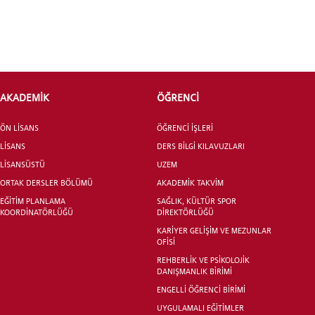
ÖNLİSANS ve
LİSANS ADAY ÖĞRENCİ
AKADEMİK
ÖĞRENCİ
ÖN LİSANS
ÖĞRENCİ İŞLERİ
LİSANS
DERS BİLGİ KILAVUZLARI
LİSANSÜSTÜ
UZEM
YATAY GEÇİŞ
ORTAK DERSLER BÖLÜMÜ
AKADEMİK TAKVİM
EĞİTİM PLANLAMA
SAĞLIK, KÜLTÜR SPOR
KOORDİNATÖRLÜĞÜ
DİREKTÖRLÜĞÜ
KARİYER GELİŞİM VE MEZUNLAR
OFİSİ
REHBERLİK VE PSİKOLOJİK
DANIŞMANLIK BİRİMİ
ENGELLİ ÖĞRENCİ BİRİMİ
UYGULAMALI EĞİTİMLER