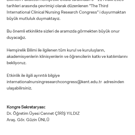
tarihleri arasında çevrimiçi olarak düzenlenen "The Third
International Clinical Nursing Research Congress" i duyurmaktan
büyük mutluluk duymaktayız.
Bu önemli etkinlikte sizleri de aramızda görmekten büyük onur
ADAY ÖĞRENCİ
duyacağız.
Hemşirelik Bilimi ile ilgilenen tüm kurul ve kuruluşların,
akademisyenlerin klinisyenlerin ve öğrencilerin katkı ve katılımlarını
bekliyoruz.
Etkinlik ile ilgili ayrıntılı bilgiye
INTERNATIONAL
internationalnursingresearchcongress@kent.edu.tr
adresinden
STUDENT
ulaşabilirsiniz.
Kongre Sekretaryası:
Dr. Öğretim Üyesi Cennet ÇİRİŞ YILDIZ
LİSANSÜSTÜ EĞİTİM ENSTİTÜSÜ
Araş. Gör. Güzin ÜNLÜ
ADAYLARI