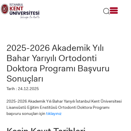
Lütfen
dikkat:
Bu
web
sitesi
bir
erişilebilirlik
sistemi
2025-2026 Akademik Yılı
içerir.
Bahar Yarıyılı Ortodonti
Doktora Programı Başvuru
Sonuçları
Tarih : 24.12.2025
2025-2026 Akademik Yılı Bahar Yarıyılı İstanbul Kent Üniversitesi
Lisansüstü Eğitim Enstitüsü Ortodonti Doktora Programı
başvuru sonuçları için
tıklayınız