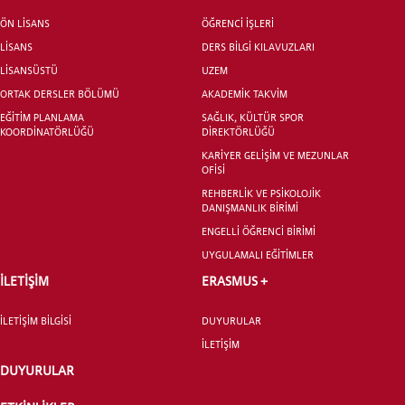
ÖNLİSANS ve
ÖN LİSANS
ÖĞRENCİ İŞLERİ
LİSANS ADAY ÖĞRENCİ
LİSANS
DERS BİLGİ KILAVUZLARI
LİSANSÜSTÜ
UZEM
ORTAK DERSLER BÖLÜMÜ
AKADEMİK TAKVİM
EĞİTİM PLANLAMA
SAĞLIK, KÜLTÜR SPOR
KOORDİNATÖRLÜĞÜ
DİREKTÖRLÜĞÜ
YATAY GEÇİŞ
KARİYER GELİŞİM VE MEZUNLAR
OFİSİ
REHBERLİK VE PSİKOLOJİK
DANIŞMANLIK BİRİMİ
ENGELLİ ÖĞRENCİ BİRİMİ
UYGULAMALI EĞİTİMLER
İLETİŞİM
ERASMUS +
İLETİŞİM BİLGİSİ
DUYURULAR
İLETİŞİM
DUYURULAR