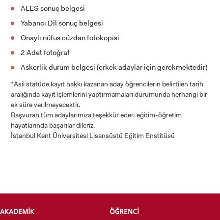
ALES sonuç belgesi
ADAY ÖĞRENCİ
Yabancı Dil sonuç belgesi
Onaylı nüfus cüzdan fotokopisi
2 Adet fotoğraf
Askerlik durum belgesi (erkek adaylar için gerekmektedir)
*Asil statüde kayıt hakkı kazanan aday öğrencilerin belirtilen tarih
INTERNATIONAL
aralığında kayıt işlemlerini yaptırmamaları durumunda herhangi bir
STUDENT
ek süre verilmeyecektir.
Başvuran tüm adaylarımıza teşekkür eder, eğitim-öğretim
hayatlarında başarılar dileriz.
İstanbul Kent Üniversitesi Lisansüstü Eğitim Enstitüsü
LİSANSÜSTÜ EĞİTİM ENSTİTÜSÜ
ADAYLARI
AKADEMİK
ÖĞRENCİ