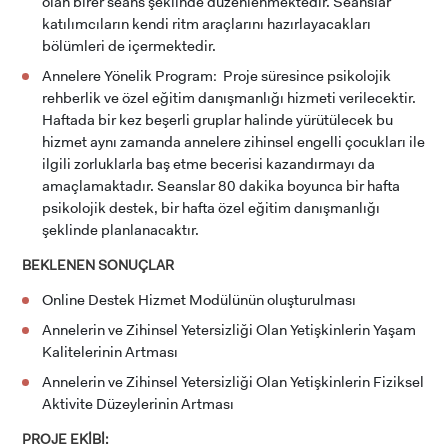
olan birer seans şeklinde düzenlenmektedir. Seanslar
katılımcıların kendi ritm araçlarını hazırlayacakları
bölümleri de içermektedir.
Annelere Yönelik Program: Proje süresince psikolojik
ADAY ÖĞRENCİ
rehberlik ve özel eğitim danışmanlığı hizmeti verilecektir.
Haftada bir kez beşerli gruplar halinde yürütülecek bu
hizmet aynı zamanda annelere zihinsel engelli çocukları ile
ilgili zorluklarla baş etme becerisi kazandırmayı da
amaçlamaktadır. Seanslar 80 dakika boyunca bir hafta
psikolojik destek, bir hafta özel eğitim danışmanlığı
şeklinde planlanacaktır.
INTERNATIONAL
STUDENT
BEKLENEN SONUÇLAR
Online Destek Hizmet Modülünün oluşturulması
Annelerin ve Zihinsel Yetersizliği Olan Yetişkinlerin Yaşam
Kalitelerinin Artması
LİSANSÜSTÜ EĞİTİM ENSTİTÜSÜ
Annelerin ve Zihinsel Yetersizliği Olan Yetişkinlerin Fiziksel
ADAYLARI
Aktivite Düzeylerinin Artması
PROJE EKİBİ: