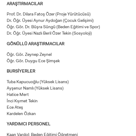
ARAŞTIRMACILAR
Prof. Dr. Dilara Fatoş Özer (Proje Yürütücüsü)
Dr. Öğr. Üyesi Aynur Aydoğan (Çocuk Gelişimi)
ÖNLİSANS ve
Öğr. Gör. Dr. Büşra Süngü (Beden Eğitimi ve Spor)
LİSANS ADAY ÖĞRENCİ
Dr. Öğr. Üyesi Nazlı Beril Özer Tekin (Sosyoloji)
GÖNÜLLÜ ARAŞTIRMACILAR
Öğr. Gör. Zeynep Zeynel
Öğr. Gör. Duygu Ece Şimşek
YATAY GEÇİŞ
BURSİYERLER
Tuba Kapucuoğlu (Yüksek Lisans)
Ayşenur Namlı (Yüksek Lisans)
Hatice Mert
İnci Kıymet Tekin
Ece Ateş
Kardelen Özkan
YARDIMCI PERSONEL
Kaan Vardol: Beden Eğitimi Öğretmeni