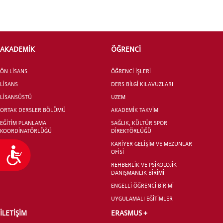
AKADEMİK
ÖĞRENCİ
ÖN LİSANS
ÖĞRENCİ İŞLERİ
LİSANS
DERS BİLGİ KILAVUZLARI
LİSANSÜSTÜ
UZEM
ORTAK DERSLER BÖLÜMÜ
AKADEMİK TAKVİM
EĞİTİM PLANLAMA
SAĞLIK, KÜLTÜR SPOR
KOORDİNATÖRLÜĞÜ
DİREKTÖRLÜĞÜ
KARİYER GELİŞİM VE MEZUNLAR
Ulaşılabilirlik
OFİSİ
REHBERLİK VE PSİKOLOJİK
DANIŞMANLIK BİRİMİ
ENGELLİ ÖĞRENCİ BİRİMİ
UYGULAMALI EĞİTİMLER
İLETİŞİM
ERASMUS +