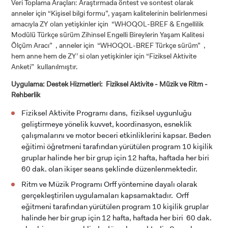
Veri Toplama Araçları: Araştırmada öntest ve sontest olarak
anneler için “Kişisel bilgi formu”, yaşam kalitelerinin belirlenmesi
amacıyla ZY olan yetişkinler için “WHOQOL-BREF & Engellilik
Modülü Türkçe sürüm Zihinsel Engelli Bireylerin Yaşam Kalitesi
Ölçüm Aracı” , anneler için “WHOQOL-BREF Türkçe sürüm” ,
hem anne hem de ZY’ si olan yetişkinler için “Fiziksel Aktivite
Anketi” kullanılmıştır.
Uygulama: Destek Hizmetleri: Fiziksel Aktivite - Müzik ve Ritm -
Rehberlik
Fiziksel Aktivite Programı dans, fiziksel uygunluğu
geliştirmeye yönelik kuvvet, koordinasyon, esneklik
çalışmalarını ve motor beceri etkinliklerini kapsar. Beden
eğitimi öğretmeni tarafından yürütülen program 10 kişilik
gruplar halinde her bir grup için 12 hafta, haftada her biri
60 dak. olan ikişer seans şeklinde düzenlenmektedir.
Ritm ve Müzik Programı Orff yöntemine dayalı olarak
gerçekleştirilen uygulamaları kapsamaktadır. Orff
eğitmeni tarafından yürütülen program 10 kişilik gruplar
halinde her bir grup için 12 hafta, haftada her biri 60 dak.