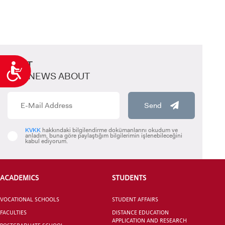
KENT
Accessibility
GET NEWS ABOUT
Send
KVKK
hakkındaki bilgilendirme dokümanlarını okudum ve
anladım, buna göre paylaştığım bilgilerimin işlenebileceğini
kabul ediyorum.
ACADEMICS
STUDENTS
VOCATIONAL SCHOOLS
STUDENT AFFAIRS
FACULTIES
DISTANCE EDUCATION
APPLICATION AND RESEARCH