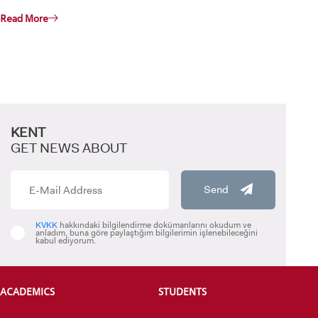
VOCATIONAL SCHOOLS And
UNDERGRADUATE STUDENT
Read More
KENT
GET NEWS ABOUT
Send
KVKK
hakkındaki bilgilendirme dokümanlarını okudum ve
anladım, buna göre paylaştığım bilgilerimin işlenebileceğini
kabul ediyorum.
ACADEMICS
STUDENTS